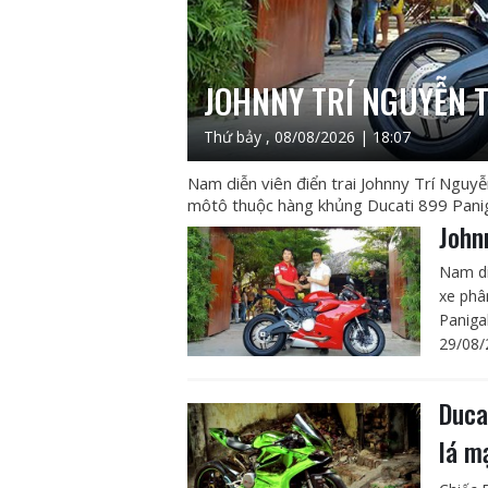
JOHNNY TRÍ NGUYỄN 
Thứ bảy , 08/08/2026 | 18:07
Nam diễn viên điển trai Johnny Trí Nguy
môtô thuộc hàng khủng Ducati 899 Panigal
John
Nam di
xe phâ
Panigal
29/08/
Duca
lá m