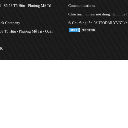
 - Số 58 Tố Hữu - Phường Mễ Trì -
Communications.
Chịu trách nhiệm nội dung: Trịnh Lê 
tock Company
® Ghi rõ nguồn "AUTODAILY.VN" khi bạ
 58 Tố Hữu - Phường Mễ Trì - Quận
9.