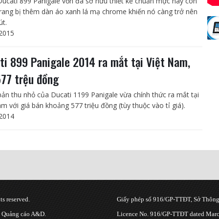
Ducati 899 Panigale vốn đã sở hữu thiết kế chuẩn mực nay còn
rang bị thêm dàn áo xanh lá mạ chrome khiến nó càng trở nên
út.
2015
ti 899 Panigale 2014 ra mắt tại Việt Nam,
577 trệu đồng
bản thu nhỏ của Ducati 1199 Panigale vừa chính thức ra mắt tại
am với giá bán khoảng 577 triệu đồng (tùy thuộc vào tỉ giá).
2014
s reserved.
Giấy phép số 916/GP-TTĐT, Sở Thông 
g Quảng cáo A&D.
Licence No. 916/GP-TTĐT dated March