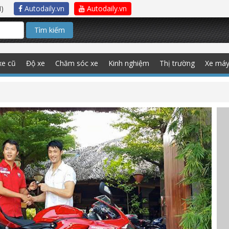
)
Autodaily.vn
Autodaily.vn
Tìm kiếm
xe cũ
Độ xe
Chăm sóc xe
Kinh nghiệm
Thị trường
Xe má