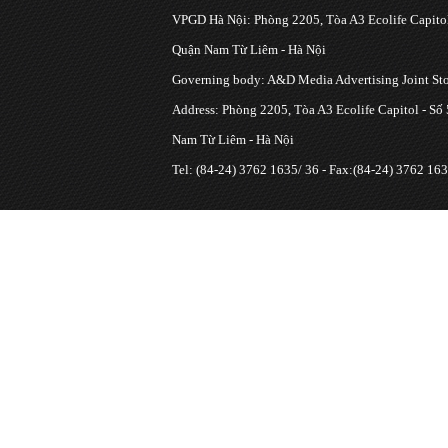
VPGD Hà Nội: Phòng 2205, Tòa A3 Ecolife Capitol
Quận Nam Từ Liêm - Hà Nội
Governing body: A&D Media Advertising Joint S
Address: Phòng 2205, Tòa A3 Ecolife Capitol - Số
Nam Từ Liêm - Hà Nội
Tel: (84-24) 3762 1635/ 36 - Fax:(84-24) 3762 163