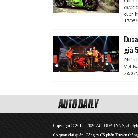
Chiếc 
được t
cuốn h
17/05/
Duca
giá 
Phiên 
Việt N
28/07/
Copyright © 2012 - 2026 AUTODAILY.VN, all right
Cơ quan chủ quản: Công ty Cổ phần Truyền thôn