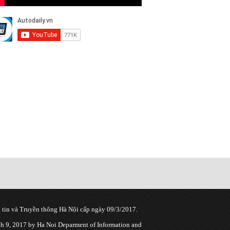
tin và Truyền thông Hà Nội cấp ngày 09/3/2017.
 9, 2017 by Ha Noi Deparment of Information and