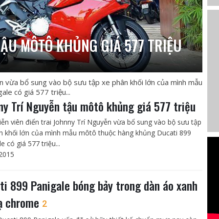
TẬU MÔTÔ KHỦNG GIÁ 577 TRIỆU
ễn vừa bổ sung vào bộ sưu tập xe phân khối lớn của mình mẫu
e có giá 577 triệu...
ny Trí Nguyễn tậu môtô khủng giá 577 triệu
ễn viên điển trai Johnny Trí Nguyễn vừa bổ sung vào bộ sưu tập
n khối lớn của mình mẫu môtô thuộc hàng khủng Ducati 899
e có giá 577 triệu...
2015
ti 899 Panigale bóng bảy trong dàn áo xanh
ạ chrome
2