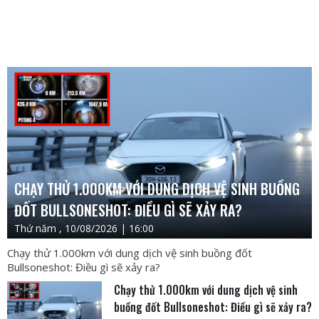
CHẠY THỬ 1.000KM VỚI DUNG DỊCH VỆ SINH BUỒNG
ĐỐT BULLSONESHOT: ĐIỀU GÌ SẼ XẢY RA?
Thứ năm , 10/08/2026 | 16:00
Chạy thử 1.000km với dung dịch vệ sinh buồng đốt
Bullsoneshot: Điều gì sẽ xảy ra?
Chạy thử 1.000km với dung dịch vệ sinh
buồng đốt Bullsoneshot: Điều gì sẽ xảy ra?