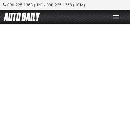
090 225 1368 (HN) - 090 225 1368 (HCM)
T
o
g
g
l
e
n
a
v
i
g
a
t
i
o
n