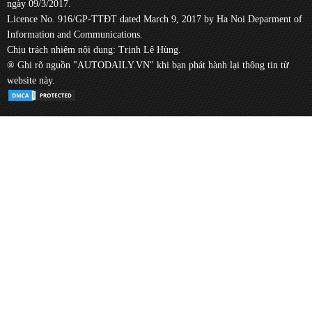
ngày 09/3/2017.
Licence No. 916/GP-TTĐT dated March 9, 2017 by Ha Noi Deparment of
Information and Communications.
Chịu trách nhiệm nội dung: Trịnh Lê Hùng.
® Ghi rõ nguồn "AUTODAILY.VN" khi bạn phát hành lại thông tin từ
website này.