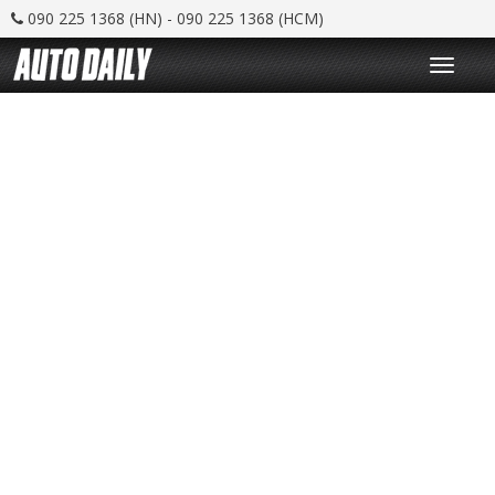
090 225 1368 (HN) - 090 225 1368 (HCM)
T
o
g
g
l
e
n
a
v
i
g
a
t
i
o
n