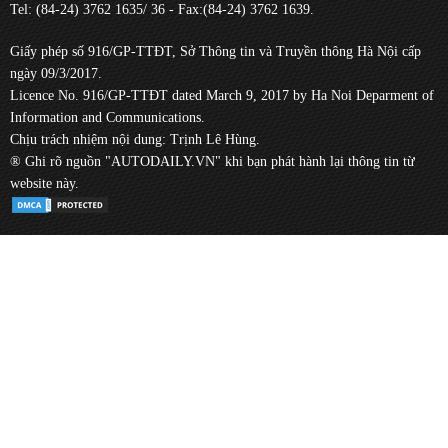
Tel: (84-24) 3762 1635/ 36 - Fax:(84-24) 3762 1639.
Giấy phép số 916/GP-TTĐT, Sở Thông tin và Truyền thông Hà Nội cấp
ngày 09/3/2017.
Licence No. 916/GP-TTĐT dated March 9, 2017 by Ha Noi Deparment of
Information and Communications.
Chịu trách nhiệm nội dung: Trịnh Lê Hùng.
® Ghi rõ nguồn "AUTODAILY.VN" khi bạn phát hành lại thông tin từ
website này.