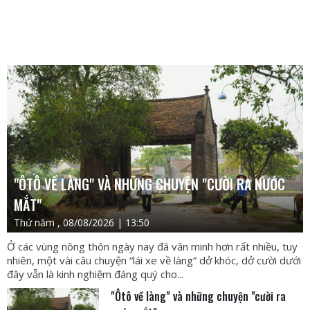
"ÔTÔ VỀ LÀNG" VÀ NHỮNG CHUYỆN "CƯỜI RA NƯỚC
MẮT"
Thứ năm , 08/08/2026 | 13:50
Ở các vùng nông thôn ngày nay đã văn minh hơn rất nhiều, tuy
nhiên, một vài câu chuyện “lái xe về làng” dở khóc, dở cười dưới
đây vẫn là kinh nghiệm đáng quý cho...
"Ôtô về làng" và những chuyện "cười ra