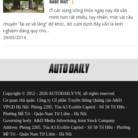
nước mắt"
1
Ở các vùng nông thôn ngày nay đã văn
minh hơn rất nhiều, tuy nhiên, một vài câu
chuyện “lái xe về làng” dở khóc, dở cười dưới đây vẫn là kinh
nghiệm đáng quý cho...
29/05/2014
Copyright © 2012 - 2026 AUTODAILY.VN, all rights reserved.
Cơ quan chủ quản: Công ty Cổ phần Truyền thông Quảng cáo A&D.
VPGD Hà Nội: Phòng 2205, Tòa A3 Ecolife Capitol - Số 58 Tố Hữu -
Phường Mễ Trì - Quận Nam Từ Liêm - Hà Nội
Governing body: A&D Media Advertising Joint Stock Company
Address: Phòng 2205, Tòa A3 Ecolife Capitol - Số 58 Tố Hữu - Phường
Mễ Trì - Quận Nam Từ Liêm - Hà Nội