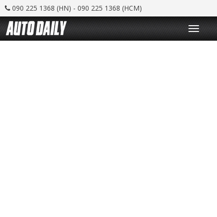
090 225 1368 (HN) - 090 225 1368 (HCM)
T
o
g
g
l
e
n
a
v
i
g
a
t
i
o
n