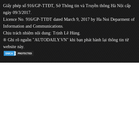
Giấy phép số 916/GP-TTĐT, Sở Thông tin và Truyền thông Hà Nội cấp
ngày 09/3/2017.
Licence No. 916/GP-TTĐT dated March 9, 2017 by Ha Noi Deparment of
Information and Communications.
Chịu trách nhiệm nội dung: Trịnh Lê Hùng.
® Ghi rõ nguồn "AUTODAILY.VN" khi bạn phát hành lại thông tin từ
website này.