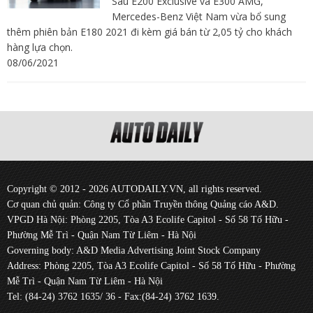
Sau E200 Exclusive và E300 AMG,
Mercedes-Benz Việt Nam vừa bổ sung
thêm phiên bản E180 2021 đi kèm giá bán từ 2,05 tỷ cho khách
hàng lựa chọn.
08/06/2021
Copyright © 2012 - 2026 AUTODAILY.VN, all rights reserved.
Cơ quan chủ quản: Công ty Cổ phần Truyền thông Quảng cáo A&D.
VPGD Hà Nội: Phòng 2205, Tòa A3 Ecolife Capitol - Số 58 Tố Hữu -
Phường Mễ Trì - Quận Nam Từ Liêm - Hà Nội
Governing body: A&D Media Advertising Joint Stock Company
Address: Phòng 2205, Tòa A3 Ecolife Capitol - Số 58 Tố Hữu - Phường
Mễ Trì - Quận Nam Từ Liêm - Hà Nội
Tel: (84-24) 3762 1635/ 36 - Fax:(84-24) 3762 1639.