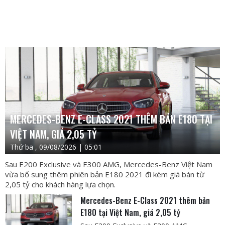
MERCEDES-BENZ E-CLASS 2021 THÊM BẢN E180 TẠI
VIỆT NAM, GIÁ 2,05 TỶ
Thứ ba , 09/08/2026 | 05:01
Sau E200 Exclusive và E300 AMG, Mercedes-Benz Việt Nam
vừa bổ sung thêm phiên bản E180 2021 đi kèm giá bán từ
2,05 tỷ cho khách hàng lựa chọn.
Mercedes-Benz E-Class 2021 thêm bản
E180 tại Việt Nam, giá 2,05 tỷ