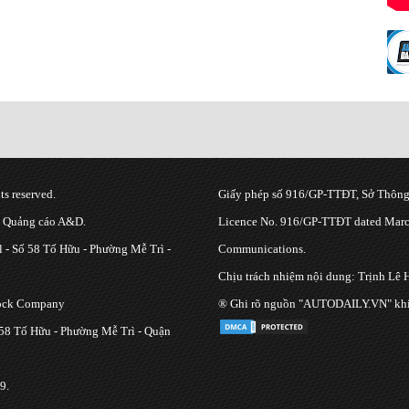
s reserved.
Giấy phép số 916/GP-TTĐT, Sở Thông 
g Quảng cáo A&D.
Licence No. 916/GP-TTĐT dated March
 - Số 58 Tố Hữu - Phường Mễ Trì -
Communications.
Chịu trách nhiệm nội dung: Trịnh Lê 
tock Company
® Ghi rõ nguồn "AUTODAILY.VN" khi bạ
 58 Tố Hữu - Phường Mễ Trì - Quận
9.