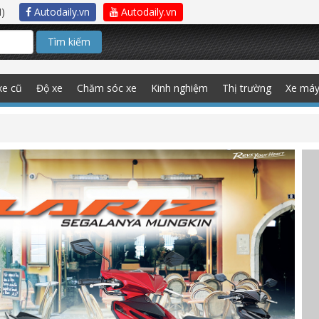
)
Autodaily.vn
Autodaily.vn
Tìm kiếm
xe cũ
Độ xe
Chăm sóc xe
Kinh nghiệm
Thị trường
Xe má