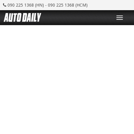
090 225 1368 (HN) - 090 225 1368 (HCM)
T
o
g
g
l
e
n
a
v
i
g
a
t
i
o
n