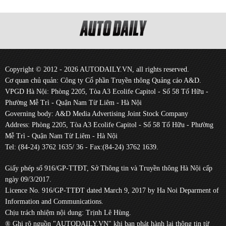
Copyright © 2012 - 2026 AUTODAILY.VN, all rights reserved.
Cơ quan chủ quản: Công ty Cổ phần Truyền thông Quảng cáo A&D.
VPGD Hà Nội: Phòng 2205, Tòa A3 Ecolife Capitol - Số 58 Tố Hữu -
Phường Mễ Trì - Quận Nam Từ Liêm - Hà Nội
Governing body: A&D Media Advertising Joint Stock Company
Address: Phòng 2205, Tòa A3 Ecolife Capitol - Số 58 Tố Hữu - Phường
Mễ Trì - Quận Nam Từ Liêm - Hà Nội
Tel: (84-24) 3762 1635/ 36 - Fax:(84-24) 3762 1639.
Giấy phép số 916/GP-TTĐT, Sở Thông tin và Truyền thông Hà Nội cấp
ngày 09/3/2017.
Licence No. 916/GP-TTĐT dated March 9, 2017 by Ha Noi Deparment of
Information and Communications.
Chịu trách nhiệm nội dung: Trịnh Lê Hùng.
® Ghi rõ nguồn "AUTODAILY.VN" khi bạn phát hành lại thông tin từ