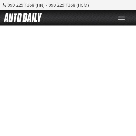
090 225 1368 (HN) - 090 225 1368 (HCM)
T
o
g
g
l
e
n
a
v
i
g
a
t
i
o
n