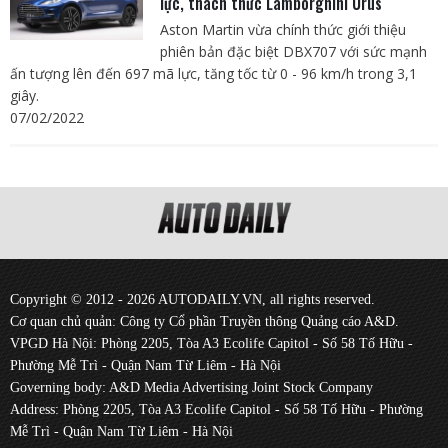
lực, thách thức Lamborghini Urus
Aston Martin vừa chính thức giới thiệu
phiên bản đặc biệt DBX707 với sức mạnh
ấn tượng lên đến 697 mã lực, tăng tốc từ 0 - 96 km/h trong 3,1
giây.
07/02/2022
Copyright © 2012 - 2026 AUTODAILY.VN, all rights reserved.
Cơ quan chủ quản: Công ty Cổ phần Truyền thông Quảng cáo A&D.
VPGD Hà Nội: Phòng 2205, Tòa A3 Ecolife Capitol - Số 58 Tố Hữu -
Phường Mễ Trì - Quận Nam Từ Liêm - Hà Nội
Governing body: A&D Media Advertising Joint Stock Company
Address: Phòng 2205, Tòa A3 Ecolife Capitol - Số 58 Tố Hữu - Phường
Mễ Trì - Quận Nam Từ Liêm - Hà Nội