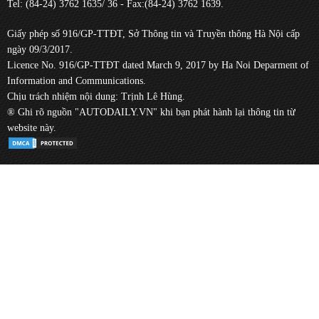
Tel: (84-24) 3762 1635/ 36 - Fax:(84-24) 3762 1639.
Giấy phép số 916/GP-TTĐT, Sở Thông tin và Truyền thông Hà Nội cấp
ngày 09/3/2017.
Licence No. 916/GP-TTĐT dated March 9, 2017 by Ha Noi Deparment of
Information and Communications.
Chịu trách nhiệm nội dung: Trịnh Lê Hùng.
® Ghi rõ nguồn "AUTODAILY.VN" khi bạn phát hành lại thông tin từ
website này.