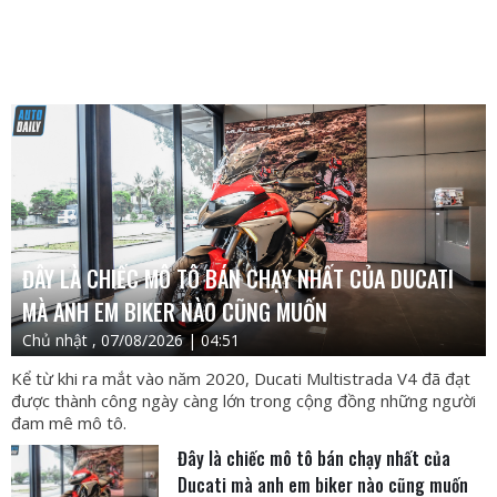
ĐÂY LÀ CHIẾC MÔ TÔ BÁN CHẠY NHẤT CỦA DUCATI
MÀ ANH EM BIKER NÀO CŨNG MUỐN
Chủ nhật , 07/08/2026 | 04:51
Kể từ khi ra mắt vào năm 2020, Ducati Multistrada V4 đã đạt
được thành công ngày càng lớn trong cộng đồng những người
đam mê mô tô.
Đây là chiếc mô tô bán chạy nhất của
Ducati mà anh em biker nào cũng muốn