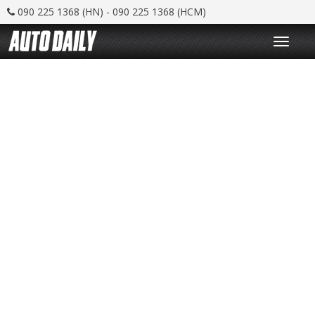
090 225 1368 (HN) - 090 225 1368 (HCM)
T
o
g
g
l
e
n
a
v
i
g
a
t
i
o
n