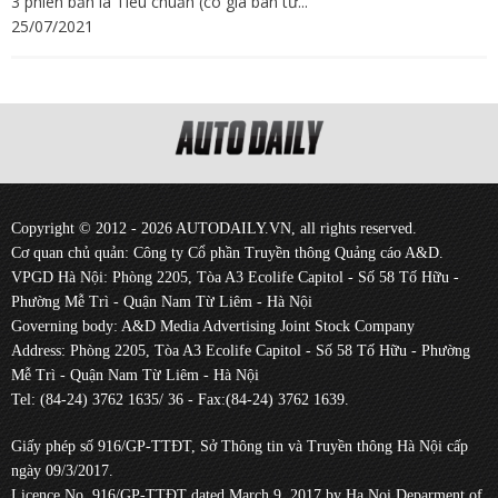
3 phiên bản là Tiêu chuẩn (có giá bán từ...
25/07/2021
Copyright © 2012 - 2026 AUTODAILY.VN, all rights reserved.
Cơ quan chủ quản: Công ty Cổ phần Truyền thông Quảng cáo A&D.
VPGD Hà Nội: Phòng 2205, Tòa A3 Ecolife Capitol - Số 58 Tố Hữu -
Phường Mễ Trì - Quận Nam Từ Liêm - Hà Nội
Governing body: A&D Media Advertising Joint Stock Company
Address: Phòng 2205, Tòa A3 Ecolife Capitol - Số 58 Tố Hữu - Phường
Mễ Trì - Quận Nam Từ Liêm - Hà Nội
Tel: (84-24) 3762 1635/ 36 - Fax:(84-24) 3762 1639.
Giấy phép số 916/GP-TTĐT, Sở Thông tin và Truyền thông Hà Nội cấp
ngày 09/3/2017.
Licence No. 916/GP-TTĐT dated March 9, 2017 by Ha Noi Deparment of