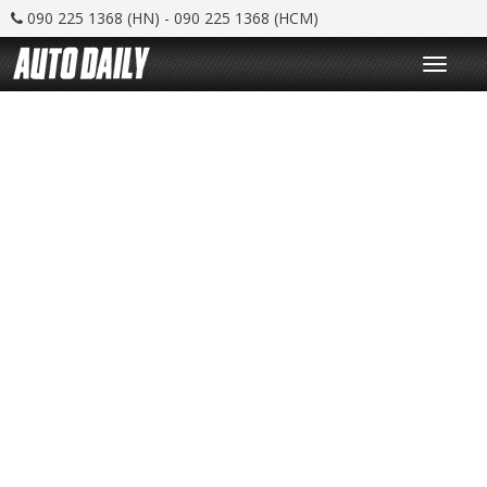
090 225 1368 (HN) - 090 225 1368 (HCM)
T
o
g
g
l
e
n
a
v
i
g
a
t
i
o
n