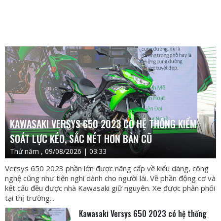
KAWASAKI VERSYS 650 2023 CÓ HỆ THỐNG KIỂM
SOÁT LỰC KÉO, SẮC NÉT HƠN BẢN CŨ
Thứ năm , 09/08/2026 | 03:33
Versys 650 2023 phần lớn được nâng cấp về kiểu dáng, công
nghệ cũng như tiện nghi dành cho người lái. Về phần động cơ và
kết cấu đều được nhà Kawasaki giữ nguyên. Xe được phân phối
tại thị trường...
Kawasaki Versys 650 2023 có hệ thống