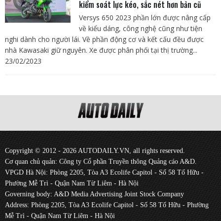
kiểm soát lực kéo, sắc nét hơn bản cũ
Versys 650 2023 phần lớn được nâng cấp
về kiểu dáng, công nghệ cũng như tiện
nghi dành cho người lái. Về phần động cơ và kết cấu đều được
nhà Kawasaki giữ nguyên. Xe được phân phối tại thị trường...
23/02/2023
Copyright © 2012 - 2026 AUTODAILY.VN, all rights reserved.
Cơ quan chủ quản: Công ty Cổ phần Truyền thông Quảng cáo A&D.
VPGD Hà Nội: Phòng 2205, Tòa A3 Ecolife Capitol - Số 58 Tố Hữu -
Phường Mễ Trì - Quận Nam Từ Liêm - Hà Nội
Governing body: A&D Media Advertising Joint Stock Company
Address: Phòng 2205, Tòa A3 Ecolife Capitol - Số 58 Tố Hữu - Phường
Mễ Trì - Quận Nam Từ Liêm - Hà Nội