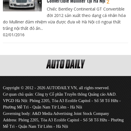
Convertible Mulliner tại Hà Nội
2
Chiếc Bentley Continental GT Convertible
đời 2012 sản xuất theo dạng cá nhân hóa
do Mulliner đảm nhiệm vừa được đưa về Hà Nội có ngoại thất
trắng nội thất đỏ ấn...
02/01/2016
Copyright © 2012 - 2026 AUTODAILY.VN, all rights reserved.
Cơ quan chủ quản: Công ty Cổ phần Truyền thông Quảng cáo A&D.
VPGD Hà Nội: Phòng 2205, Tòa A3 Ecolife Capitol - Số 58 Tố Hữu -
Phường Mễ Trì - Quận Nam Từ Liêm - Hà Nội
Governing body: A&D Media Advertising Joint Stock Company
Address: Phòng 2205, Tòa A3 Ecolife Capitol - Số 58 Tố Hữu - Phường
Mễ Trì - Quận Nam Từ Liêm - Hà Nội