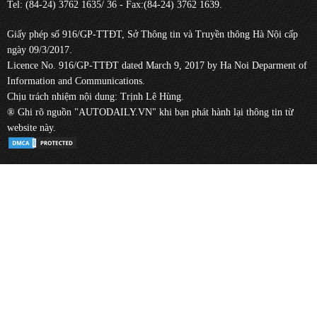
Tel: (84-24) 3762 1635/ 36 - Fax:(84-24) 3762 1639.
Giấy phép số 916/GP-TTĐT, Sở Thông tin và Truyền thông Hà Nội cấp
ngày 09/3/2017.
Licence No. 916/GP-TTĐT dated March 9, 2017 by Ha Noi Deparment of
Information and Communications.
Chịu trách nhiệm nội dung: Trịnh Lê Hùng.
® Ghi rõ nguồn "AUTODAILY.VN" khi bạn phát hành lại thông tin từ
website này.