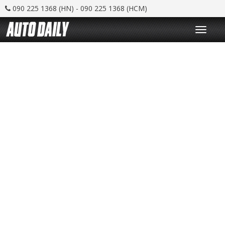
090 225 1368 (HN) - 090 225 1368 (HCM)
T
o
g
g
l
e
n
a
v
i
g
a
t
i
o
n