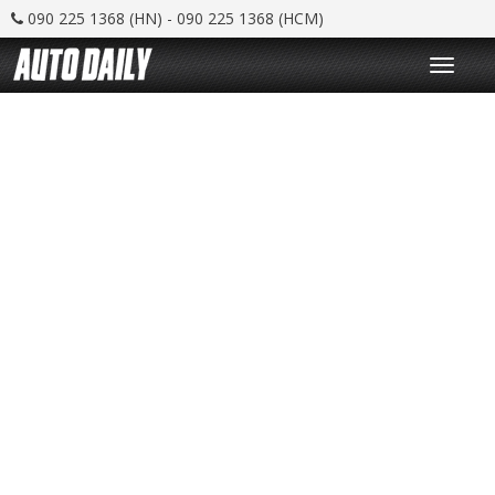
090 225 1368 (HN) - 090 225 1368 (HCM)
T
o
g
g
l
e
n
a
v
i
g
a
t
i
o
n