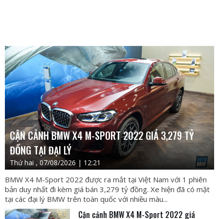
CẬN CẢNH BMW X4 M-SPORT 2022 GIÁ 3,279 TỶ
ĐỒNG TẠI ĐẠI LÝ
Thứ hai , 07/08/2026 | 12:21
BMW X4 M-Sport 2022 được ra mắt tại Việt Nam với 1 phiên
bản duy nhất đi kèm giá bán 3,279 tỷ đồng. Xe hiện đã có mặt
tại các đại lý BMW trên toàn quốc với nhiều màu...
Cận cảnh BMW X4 M-Sport 2022 giá