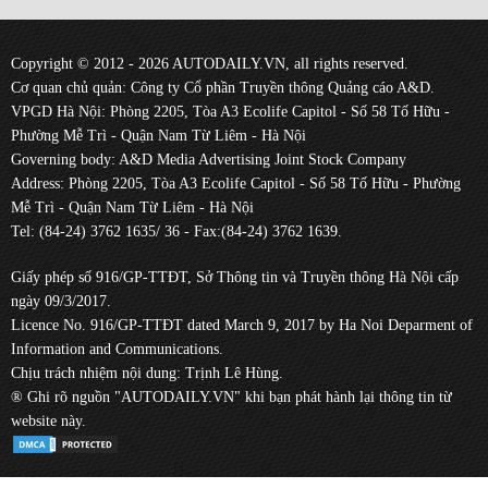
Copyright © 2012 - 2026 AUTODAILY.VN, all rights reserved.
Cơ quan chủ quản: Công ty Cổ phần Truyền thông Quảng cáo A&D.
VPGD Hà Nội: Phòng 2205, Tòa A3 Ecolife Capitol - Số 58 Tố Hữu -
Phường Mễ Trì - Quận Nam Từ Liêm - Hà Nội
Governing body: A&D Media Advertising Joint Stock Company
Address: Phòng 2205, Tòa A3 Ecolife Capitol - Số 58 Tố Hữu - Phường
Mễ Trì - Quận Nam Từ Liêm - Hà Nội
Tel: (84-24) 3762 1635/ 36 - Fax:(84-24) 3762 1639.
Giấy phép số 916/GP-TTĐT, Sở Thông tin và Truyền thông Hà Nội cấp
ngày 09/3/2017.
Licence No. 916/GP-TTĐT dated March 9, 2017 by Ha Noi Deparment of
Information and Communications.
Chịu trách nhiệm nội dung: Trịnh Lê Hùng.
® Ghi rõ nguồn "AUTODAILY.VN" khi bạn phát hành lại thông tin từ
website này.