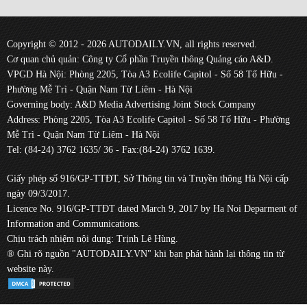
Copyright © 2012 - 2026 AUTODAILY.VN, all rights reserved.
Cơ quan chủ quản: Công ty Cổ phần Truyền thông Quảng cáo A&D.
VPGD Hà Nội: Phòng 2205, Tòa A3 Ecolife Capitol - Số 58 Tố Hữu -
Phường Mễ Trì - Quận Nam Từ Liêm - Hà Nội
Governing body: A&D Media Advertising Joint Stock Company
Address: Phòng 2205, Tòa A3 Ecolife Capitol - Số 58 Tố Hữu - Phường
Mễ Trì - Quận Nam Từ Liêm - Hà Nội
Tel: (84-24) 3762 1635/ 36 - Fax:(84-24) 3762 1639.
Giấy phép số 916/GP-TTĐT, Sở Thông tin và Truyền thông Hà Nội cấp
ngày 09/3/2017.
Licence No. 916/GP-TTĐT dated March 9, 2017 by Ha Noi Deparment of
Information and Communications.
Chịu trách nhiệm nội dung: Trịnh Lê Hùng.
® Ghi rõ nguồn "AUTODAILY.VN" khi bạn phát hành lại thông tin từ
website này.