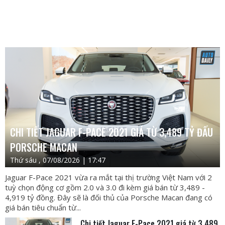
CHI TIẾT JAGUAR F-PACE 2021 GIÁ TỪ 3,489 TỶ ĐẤU
PORSCHE MACAN
Thứ sáu , 07/08/2026 | 17:47
Jaguar F-Pace 2021 vừa ra mắt tại thị trường Việt Nam với 2
tuỳ chọn động cơ gồm 2.0 và 3.0 đi kèm giá bán từ 3,489 -
4,919 tỷ đồng. Đây sẽ là đối thủ của Porsche Macan đang có
giá bán tiêu chuẩn từ...
Chi tiết Jaguar F-Pace 2021 giá từ 3,489