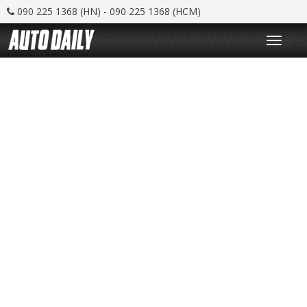
090 225 1368 (HN) - 090 225 1368 (HCM)
T
o
g
g
l
e
n
a
v
i
g
a
t
i
o
n