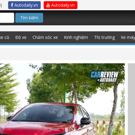
)
Autodaily.vn
Autodaily.vn
Tìm kiếm
xe cũ
Độ xe
Chăm sóc xe
Kinh nghiệm
Thị trường
Xe má