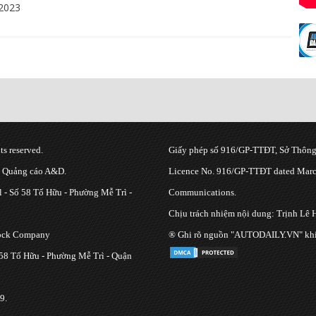
2023
s reserved.
Giấy phép số 916/GP-TTĐT, Sở Thông 
g Quảng cáo A&D.
Licence No. 916/GP-TTĐT dated March
 - Số 58 Tố Hữu - Phường Mễ Trì -
Communications.
Chịu trách nhiệm nội dung: Trịnh Lê 
tock Company
® Ghi rõ nguồn "AUTODAILY.VN" khi bạ
 58 Tố Hữu - Phường Mễ Trì - Quận
9.