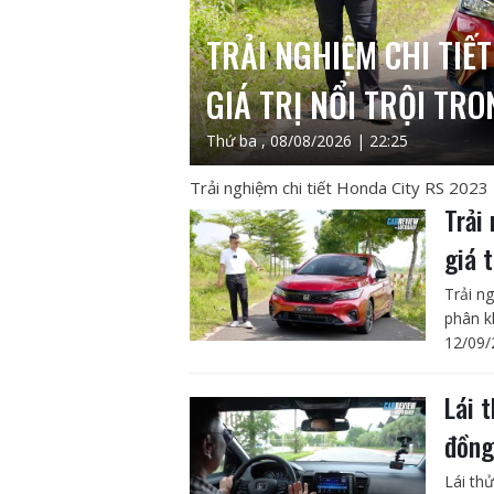
TRẢI NGHIỆM CHI TIẾ
GIÁ TRỊ NỔI TRỘI TR
Thứ ba , 08/08/2026 | 22:25
Trải nghiệm chi tiết Honda City RS 2023 -
Trải
giá 
Trải ng
phân k
12/09/
Lái 
đồng
Lái th