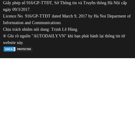
Giấy phép số 916/GP-TTĐT, Sở Thông tin và Truyền thông Hà Nội cấp
ngày 09/3/2017.
Licence No. 916/GP-TTĐT dated March 9, 2017 by Ha Noi Deparment of
Information and Communications.
Chịu trách nhiệm nội dung: Trịnh Lê Hùng.
® Ghi rõ nguồn "AUTODAILY.VN" khi bạn phát hành lại thông tin từ
website này.