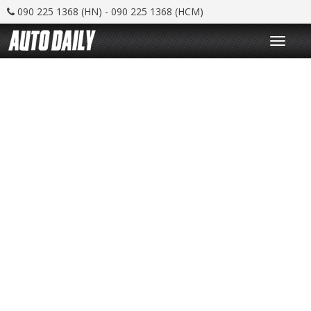
090 225 1368 (HN) - 090 225 1368 (HCM)
T
o
g
g
l
e
n
a
v
i
g
a
t
i
o
n