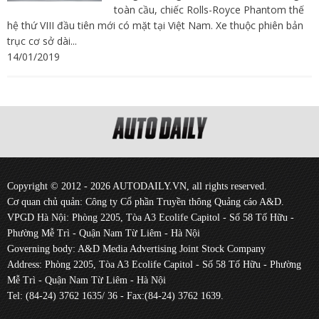
toàn cầu, chiếc Rolls-Royce Phantom thế
hệ thứ VIII đầu tiên mới có mặt tại Việt Nam. Xe thuộc phiên bản
trục cơ sở dài...
14/01/2019
Copyright © 2012 - 2026 AUTODAILY.VN, all rights reserved.
Cơ quan chủ quản: Công ty Cổ phần Truyền thông Quảng cáo A&D.
VPGD Hà Nội: Phòng 2205, Tòa A3 Ecolife Capitol - Số 58 Tố Hữu -
Phường Mễ Trì - Quận Nam Từ Liêm - Hà Nội
Governing body: A&D Media Advertising Joint Stock Company
Address: Phòng 2205, Tòa A3 Ecolife Capitol - Số 58 Tố Hữu - Phường
Mễ Trì - Quận Nam Từ Liêm - Hà Nội
Tel: (84-24) 3762 1635/ 36 - Fax:(84-24) 3762 1639.