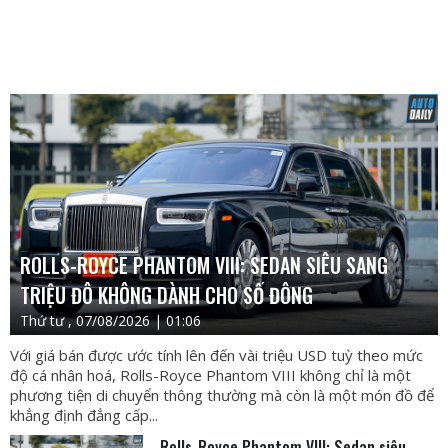
ROLLS-ROYCE PHANTOM VIII: SEDAN SIÊU SANG
TRIỆU ĐÔ KHÔNG DÀNH CHO SỐ ĐÔNG
Thứ tư , 07/08/2026 | 01:06
Với giá bán được ước tính lên đến vài triệu USD tuỳ theo mức
độ cá nhân hoá, Rolls-Royce Phantom VIII không chỉ là một
phương tiện di chuyển thông thường mà còn là một món đồ để
khẳng định đẳng cấp...
Rolls-Royce Phantom VIII: Sedan siêu