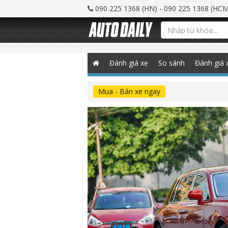
090 225 1368 (HN) - 090 225 1368 (HCM
Đánh giá xe
So sánh
Đánh giá 
Mua - Bán xe ngay