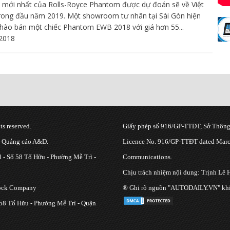
 mới nhất của Rolls-Royce Phantom được dự đoán sẽ về Việt
ong đầu năm 2019. Một showroom tư nhân tại Sài Gòn hiện
hào bán một chiếc Phantom EWB 2018 với giá hơn 55...
2018
s reserved.
Giấy phép số 916/GP-TTĐT, Sở Thông 
g Quảng cáo A&D.
Licence No. 916/GP-TTĐT dated March
 - Số 58 Tố Hữu - Phường Mễ Trì -
Communications.
Chịu trách nhiệm nội dung: Trịnh Lê 
tock Company
® Ghi rõ nguồn "AUTODAILY.VN" khi bạ
 58 Tố Hữu - Phường Mễ Trì - Quận