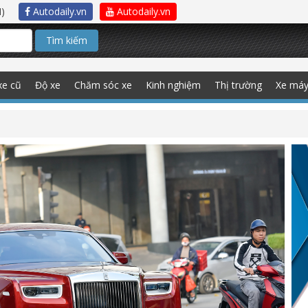
)
Autodaily.vn
Autodaily.vn
Tìm kiếm
xe cũ
Độ xe
Chăm sóc xe
Kinh nghiệm
Thị trường
Xe má