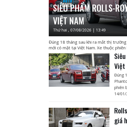
SIÊU PHẨM ROLLS-ROY
VIỆT NAM
Thứ hai , 07/08/2026 | 13:49
Đúng 18 tháng sau khi ra mắt thị trường 
mới có mặt tại Việt Nam. Xe thuộc phiên b
Siêu
Việt
Đúng 1
Phanto
phiên b
14/01/
Roll
giá 