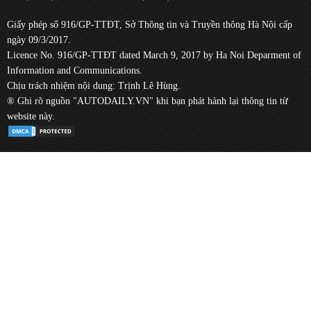
Giấy phép số 916/GP-TTĐT, Sở Thông tin và Truyền thông Hà Nội cấp
ngày 09/3/2017.
Licence No. 916/GP-TTĐT dated March 9, 2017 by Ha Noi Deparment of
Information and Communications.
Chịu trách nhiệm nội dung: Trịnh Lê Hùng.
® Ghi rõ nguồn "AUTODAILY.VN" khi bạn phát hành lại thông tin từ
website này.