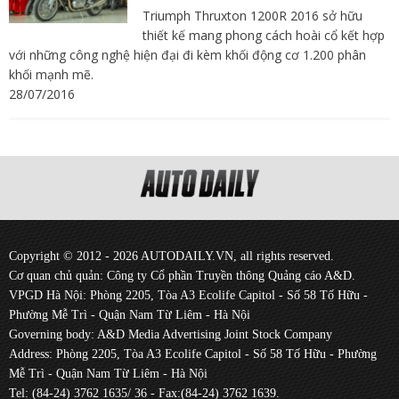
Triumph Thruxton 1200R 2016 sở hữu
thiết kế mang phong cách hoài cổ kết hợp
với những công nghệ hiện đại đi kèm khối động cơ 1.200 phân
khối mạnh mẽ.
28/07/2016
Copyright © 2012 - 2026 AUTODAILY.VN, all rights reserved.
Cơ quan chủ quản: Công ty Cổ phần Truyền thông Quảng cáo A&D.
VPGD Hà Nội: Phòng 2205, Tòa A3 Ecolife Capitol - Số 58 Tố Hữu -
Phường Mễ Trì - Quận Nam Từ Liêm - Hà Nội
Governing body: A&D Media Advertising Joint Stock Company
Address: Phòng 2205, Tòa A3 Ecolife Capitol - Số 58 Tố Hữu - Phường
Mễ Trì - Quận Nam Từ Liêm - Hà Nội
Tel: (84-24) 3762 1635/ 36 - Fax:(84-24) 3762 1639.