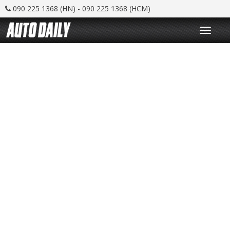
090 225 1368 (HN) - 090 225 1368 (HCM)
T
o
g
g
l
e
n
a
v
i
g
a
t
i
o
n