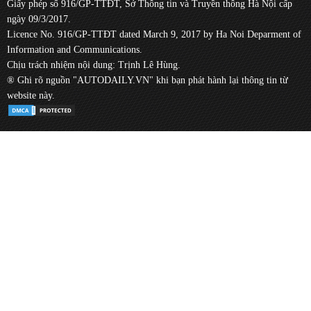
Giấy phép số 916/GP-TTĐT, Sở Thông tin và Truyền thông Hà Nội cấp
ngày 09/3/2017.
Licence No. 916/GP-TTĐT dated March 9, 2017 by Ha Noi Deparment of
Information and Communications.
Chịu trách nhiệm nội dung: Trịnh Lê Hùng.
® Ghi rõ nguồn "AUTODAILY.VN" khi bạn phát hành lại thông tin từ
website này.