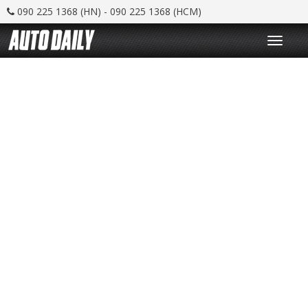
090 225 1368 (HN) - 090 225 1368 (HCM)
T
o
g
g
l
e
n
a
v
i
g
a
t
i
o
n