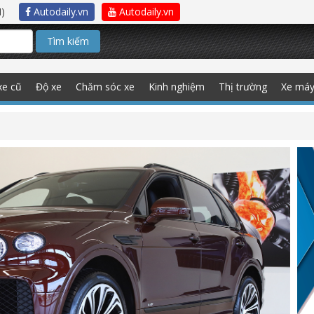
)
Autodaily.vn
Autodaily.vn
Tìm kiếm
xe cũ
Độ xe
Chăm sóc xe
Kinh nghiệm
Thị trường
Xe má