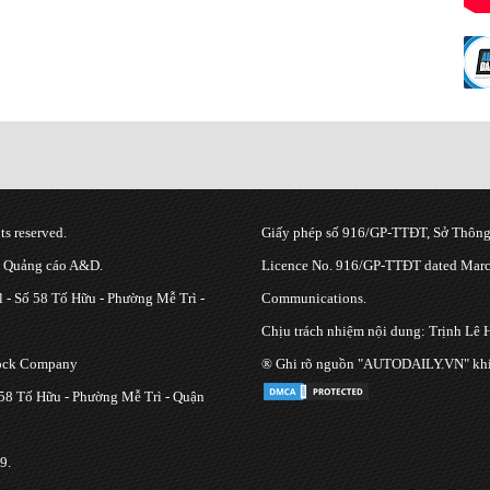
s reserved.
Giấy phép số 916/GP-TTĐT, Sở Thông 
g Quảng cáo A&D.
Licence No. 916/GP-TTĐT dated March
 - Số 58 Tố Hữu - Phường Mễ Trì -
Communications.
Chịu trách nhiệm nội dung: Trịnh Lê 
tock Company
® Ghi rõ nguồn "AUTODAILY.VN" khi bạ
 58 Tố Hữu - Phường Mễ Trì - Quận
9.