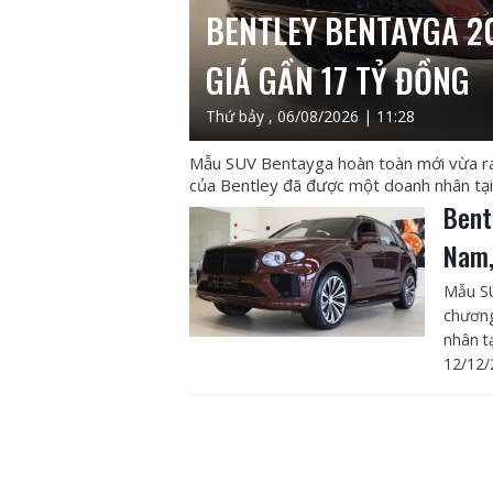
BENTLEY BENTAYGA 20
GIÁ GẦN 17 TỶ ĐỒNG
Thứ bảy , 06/08/2026 | 11:28
Mẫu SUV Bentayga hoàn toàn mới vừa ra 
của Bentley đã được một doanh nhân tại 
Bent
Nam,
Mẫu SU
chương
nhân t
12/12/