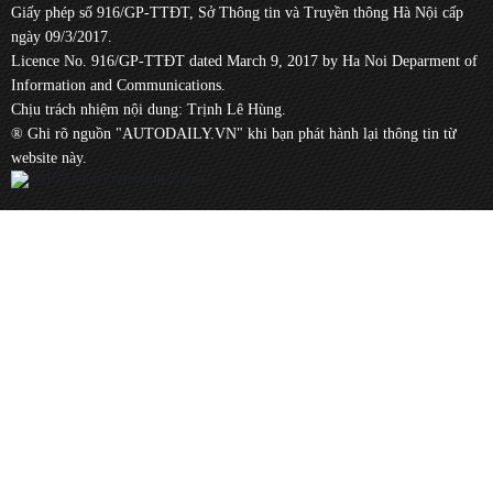
Giấy phép số 916/GP-TTĐT, Sở Thông tin và Truyền thông Hà Nội cấp
ngày 09/3/2017.
Licence No. 916/GP-TTĐT dated March 9, 2017 by Ha Noi Deparment of
Information and Communications.
Chịu trách nhiệm nội dung: Trịnh Lê Hùng.
® Ghi rõ nguồn "AUTODAILY.VN" khi bạn phát hành lại thông tin từ
website này.