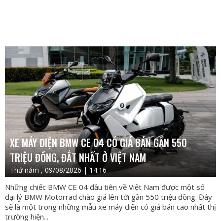
XE MÁY ĐIỆN BMW CE 04 CÓ GIÁ BÁN GẦN 550
TRIỆU ĐỒNG, ĐẮT NHẤT Ở VIỆT NAM
Thứ năm , 09/08/2026 | 14:16
Những chiếc BMW CE 04 đầu tiên về Việt Nam được một số
đại lý BMW Motorrad chào giá lên tới gần 550 triệu đồng. Đây
sẽ là một trong những mẫu xe máy điện có giá bán cao nhất thị
trường hiện...