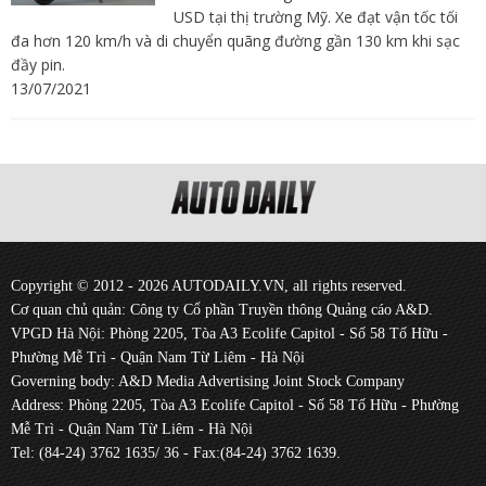
USD tại thị trường Mỹ. Xe đạt vận tốc tối
đa hơn 120 km/h và di chuyển quãng đường gần 130 km khi sạc
đầy pin.
13/07/2021
Copyright © 2012 - 2026 AUTODAILY.VN, all rights reserved.
Cơ quan chủ quản: Công ty Cổ phần Truyền thông Quảng cáo A&D.
VPGD Hà Nội: Phòng 2205, Tòa A3 Ecolife Capitol - Số 58 Tố Hữu -
Phường Mễ Trì - Quận Nam Từ Liêm - Hà Nội
Governing body: A&D Media Advertising Joint Stock Company
Address: Phòng 2205, Tòa A3 Ecolife Capitol - Số 58 Tố Hữu - Phường
Mễ Trì - Quận Nam Từ Liêm - Hà Nội
Tel: (84-24) 3762 1635/ 36 - Fax:(84-24) 3762 1639.