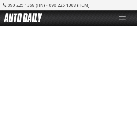
090 225 1368 (HN) - 090 225 1368 (HCM)
T
o
g
g
l
e
n
a
v
i
g
a
t
i
o
n