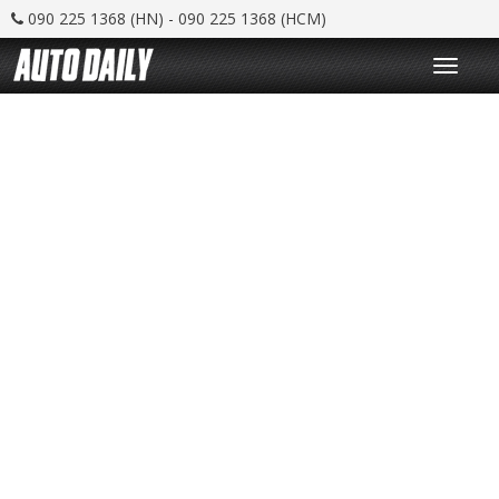
090 225 1368 (HN) - 090 225 1368 (HCM)
T
o
g
g
l
e
n
a
v
i
g
a
t
i
o
n