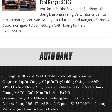
Ford Ranger 2018?
Với tầm tiền khoảng 900 triệu đồng, tôi
đang khá phân vân giữa 2 mẫu xe bán tải
mới ra mắt tại Việt Nam là Toyota Hilux và Ford Ranger, rất mong
được mọi người tư vấn (Độc giả Việt Hoàng tại Hà...
07/10/2018
Copyright © 2012 - 2026 AUTODAILY.VN, all rights reserved.
Cơ quan chủ quản: Công ty Cổ phần Truyền thông Quảng cáo A&D.
VPGD Hà Nội: Phòng 2205, Tòa A3 Ecolife Capitol - Số 58 Tố Hữu -
Phường Mễ Trì - Quận Nam Từ Liêm - Hà Nội
Governing body: A&D Media Advertising Joint Stock Company
Address: Phòng 2205, Tòa A3 Ecolife Capitol - Số 58 Tố Hữu - Phường
Mễ Trì - Quận Nam Từ Liêm - Hà Nội