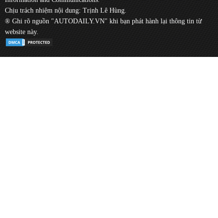
Chịu trách nhiệm nội dung: Trịnh Lê Hùng.
® Ghi rõ nguồn "AUTODAILY.VN" khi bạn phát hành lại thông tin từ
website này.