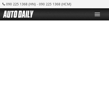
090 225 1368 (HN) - 090 225 1368 (HCM)
T
o
g
g
l
e
n
a
v
i
g
a
t
i
o
n