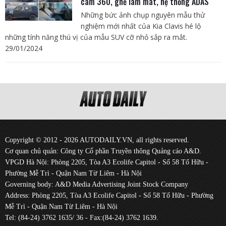
cam 360, ghế làm mát, hệ thống ADAS
Những bức ảnh chụp nguyên mẫu thử
nghiệm mới nhất của Kia Clavis hé lộ
những tính năng thú vị của mẫu SUV cỡ nhỏ sắp ra mắt.
29/01/2024
Copyright © 2012 - 2026 AUTODAILY.VN, all rights reserved.
Cơ quan chủ quản: Công ty Cổ phần Truyền thông Quảng cáo A&D.
VPGD Hà Nội: Phòng 2205, Tòa A3 Ecolife Capitol - Số 58 Tố Hữu -
Phường Mễ Trì - Quận Nam Từ Liêm - Hà Nội
Governing body: A&D Media Advertising Joint Stock Company
Address: Phòng 2205, Tòa A3 Ecolife Capitol - Số 58 Tố Hữu - Phường
Mễ Trì - Quận Nam Từ Liêm - Hà Nội
Tel: (84-24) 3762 1635/ 36 - Fax:(84-24) 3762 1639.