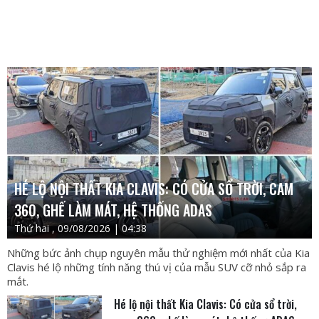
HÉ LỘ NỘI THẤT KIA CLAVIS: CÓ CỬA SỔ TRỜI, CAM
360, GHẾ LÀM MÁT, HỆ THỐNG ADAS
Thứ hai , 09/08/2026 | 04:38
Những bức ảnh chụp nguyên mẫu thử nghiệm mới nhất của Kia
Clavis hé lộ những tính năng thú vị của mẫu SUV cỡ nhỏ sắp ra
mắt.
Hé lộ nội thất Kia Clavis: Có cửa sổ trời,