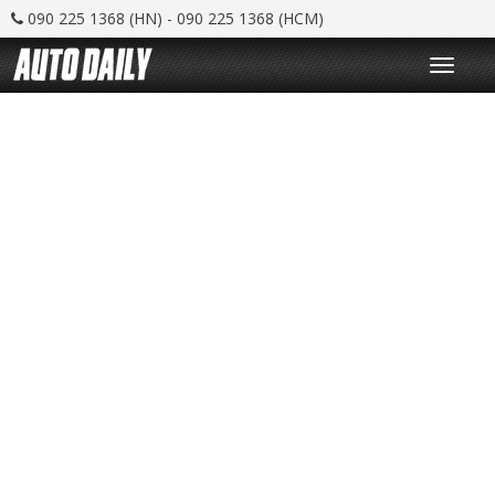
090 225 1368 (HN) - 090 225 1368 (HCM)
T
o
g
g
l
e
n
a
v
i
g
a
t
i
o
n