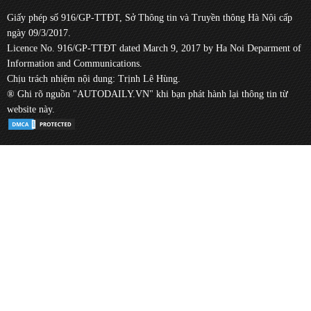
Giấy phép số 916/GP-TTĐT, Sở Thông tin và Truyền thông Hà Nội cấp
ngày 09/3/2017.
Licence No. 916/GP-TTĐT dated March 9, 2017 by Ha Noi Deparment of
Information and Communications.
Chịu trách nhiệm nội dung: Trịnh Lê Hùng.
® Ghi rõ nguồn "AUTODAILY.VN" khi bạn phát hành lại thông tin từ
website này.