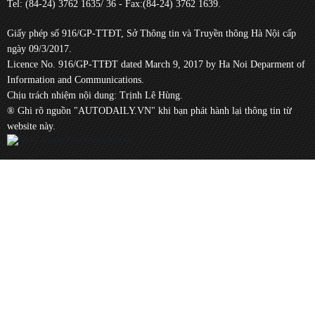
Tel: (84-24) 3762 1635/ 36 - Fax:(84-24) 3762 1639.
Giấy phép số 916/GP-TTĐT, Sở Thông tin và Truyền thông Hà Nội cấp
ngày 09/3/2017.
Licence No. 916/GP-TTĐT dated March 9, 2017 by Ha Noi Deparment of
Information and Communications.
Chịu trách nhiệm nội dung: Trịnh Lê Hùng.
® Ghi rõ nguồn "AUTODAILY.VN" khi bạn phát hành lại thông tin từ
website này.