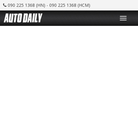
090 225 1368 (HN) - 090 225 1368 (HCM)
T
o
g
g
l
e
n
a
v
i
g
a
t
i
o
n