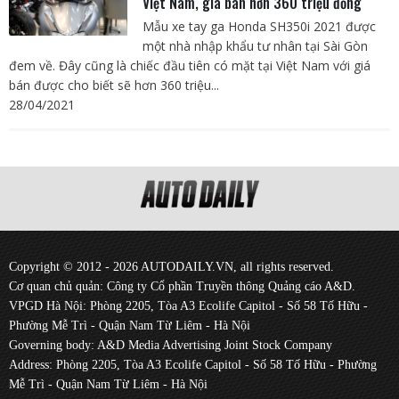
Việt Nam, giá bán hơn 360 triệu đồng
Mẫu xe tay ga Honda SH350i 2021 được
một nhà nhập khẩu tư nhân tại Sài Gòn
đem về. Đây cũng là chiếc đầu tiên có mặt tại Việt Nam với giá
bán được cho biết sẽ hơn 360 triệu...
28/04/2021
Copyright © 2012 - 2026 AUTODAILY.VN, all rights reserved.
Cơ quan chủ quản: Công ty Cổ phần Truyền thông Quảng cáo A&D.
VPGD Hà Nội: Phòng 2205, Tòa A3 Ecolife Capitol - Số 58 Tố Hữu -
Phường Mễ Trì - Quận Nam Từ Liêm - Hà Nội
Governing body: A&D Media Advertising Joint Stock Company
Address: Phòng 2205, Tòa A3 Ecolife Capitol - Số 58 Tố Hữu - Phường
Mễ Trì - Quận Nam Từ Liêm - Hà Nội