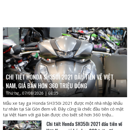
CHI TIẾT HONDA SH350I 2021 ĐẦU TIÊN VỀ VIỆT
NAM, GIÁ BÁN HƠN 360 TRIỆU ĐỒNG
Thứ tư , 07/08/2026 | 08:05
Mẫu xe tay ga Honda SH350i 2021 được một nhà nhập khẩu
tư nhân tại Sài Gòn đem về. Đây cũng là chiếc đầu tiên có mặt
tại Việt Nam với giá bán được cho biết sẽ hơn 360 triệu...
Chi tiết Honda SH350i 2021 đầu tiên về