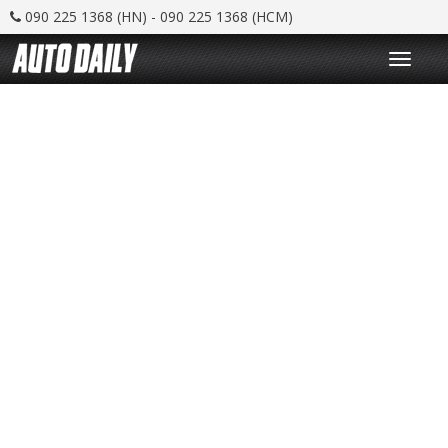
090 225 1368 (HN) - 090 225 1368 (HCM)
T
o
g
g
l
e
n
a
v
i
g
a
t
i
o
n