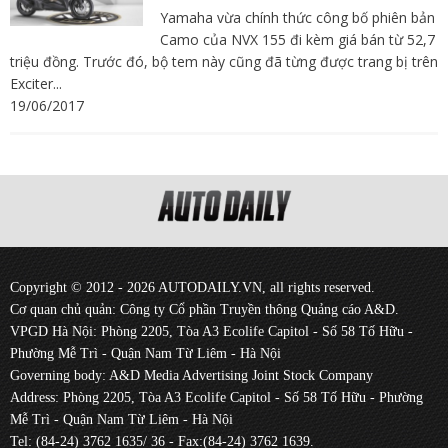
Yamaha vừa chính thức công bố phiên bản
Camo của NVX 155 đi kèm giá bán từ 52,7
triệu đồng. Trước đó, bộ tem này cũng đã từng được trang bị trên
Exciter...
19/06/2017
Copyright © 2012 - 2026 AUTODAILY.VN, all rights reserved.
Cơ quan chủ quản: Công ty Cổ phần Truyền thông Quảng cáo A&D.
VPGD Hà Nội: Phòng 2205, Tòa A3 Ecolife Capitol - Số 58 Tố Hữu -
Phường Mễ Trì - Quận Nam Từ Liêm - Hà Nội
Governing body: A&D Media Advertising Joint Stock Company
Address: Phòng 2205, Tòa A3 Ecolife Capitol - Số 58 Tố Hữu - Phường
Mễ Trì - Quận Nam Từ Liêm - Hà Nội
Tel: (84-24) 3762 1635/ 36 - Fax:(84-24) 3762 1639.