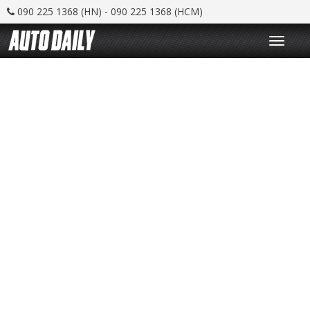
090 225 1368 (HN) - 090 225 1368 (HCM)
T
o
g
g
l
e
n
a
v
i
g
a
t
i
o
n