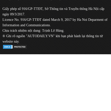
Giấy phép số 916/GP-TTĐT, Sở Thông tin và Truyền thông Hà Nội cấp
ngày 09/3/2017.
Licence No. 916/GP-TTĐT dated March 9, 2017 by Ha Noi Deparment of
Information and Communications.
Chịu trách nhiệm nội dung: Trịnh Lê Hùng.
® Ghi rõ nguồn "AUTODAILY.VN" khi bạn phát hành lại thông tin từ
website này.