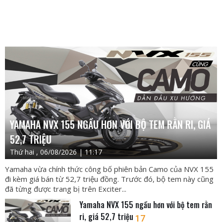
YAMAHA NVX 155 NGẦU HƠN VỚI BỘ TEM RẰN RI, GIÁ
52,7 TRIỆU
Thứ hai , 06/08/2026 | 11:17
Yamaha vừa chính thức công bố phiên bản Camo của NVX 155
đi kèm giá bán từ 52,7 triệu đồng. Trước đó, bộ tem này cũng
đã từng được trang bị trên Exciter...
Yamaha NVX 155 ngầu hơn với bộ tem rằn
ri, giá 52,7 triệu
17