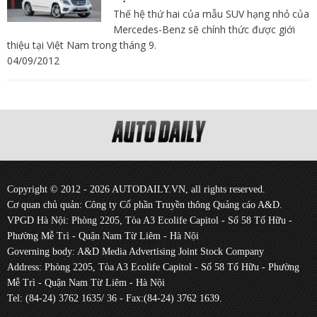
Thế hệ thứ hai của mẫu SUV hạng nhỏ của
Mercedes-Benz sẽ chính thức được giới
thiệu tại Việt Nam trong tháng 9.
04/09/2012
Copyright © 2012 - 2026 AUTODAILY.VN, all rights reserved.
Cơ quan chủ quản: Công ty Cổ phần Truyền thông Quảng cáo A&D.
VPGD Hà Nội: Phòng 2205, Tòa A3 Ecolife Capitol - Số 58 Tố Hữu -
Phường Mễ Trì - Quận Nam Từ Liêm - Hà Nội
Governing body: A&D Media Advertising Joint Stock Company
Address: Phòng 2205, Tòa A3 Ecolife Capitol - Số 58 Tố Hữu - Phường
Mễ Trì - Quận Nam Từ Liêm - Hà Nội
Tel: (84-24) 3762 1635/ 36 - Fax:(84-24) 3762 1639.