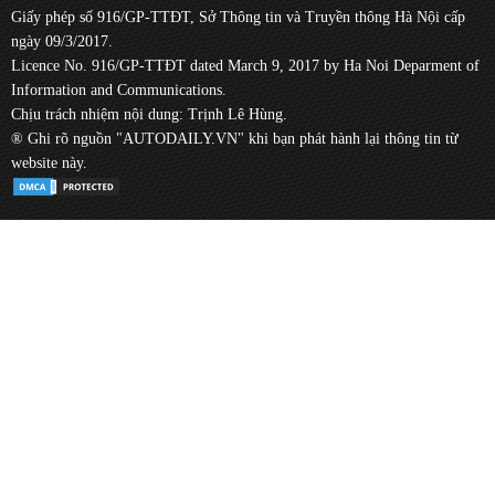
Giấy phép số 916/GP-TTĐT, Sở Thông tin và Truyền thông Hà Nội cấp
ngày 09/3/2017.
Licence No. 916/GP-TTĐT dated March 9, 2017 by Ha Noi Deparment of
Information and Communications.
Chịu trách nhiệm nội dung: Trịnh Lê Hùng.
® Ghi rõ nguồn "AUTODAILY.VN" khi bạn phát hành lại thông tin từ
website này.