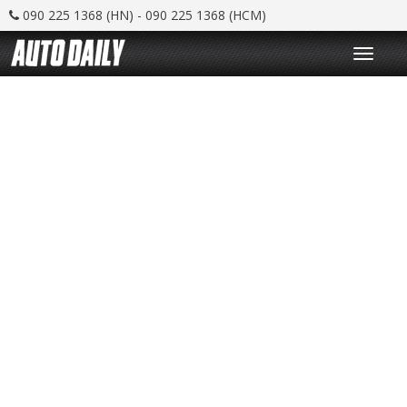
090 225 1368 (HN) - 090 225 1368 (HCM)
T
o
g
g
l
e
n
a
v
i
g
a
t
i
o
n