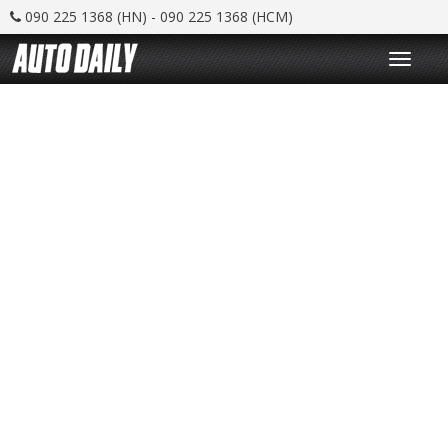
090 225 1368 (HN) - 090 225 1368 (HCM)
T
o
g
g
l
e
n
a
v
i
g
a
t
i
o
n