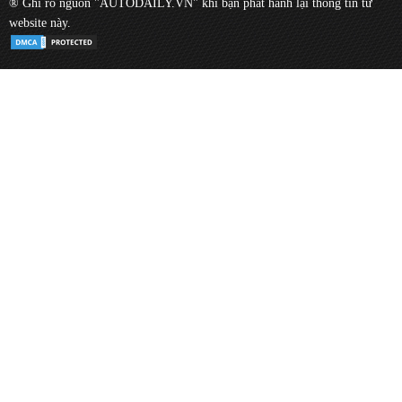
® Ghi rõ nguồn "AUTODAILY.VN" khi bạn phát hành lại thông tin từ
website này.