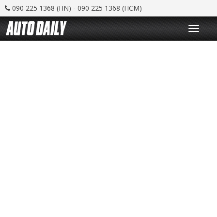
090 225 1368 (HN) - 090 225 1368 (HCM)
T
o
g
g
l
e
n
a
v
i
g
a
t
i
o
n