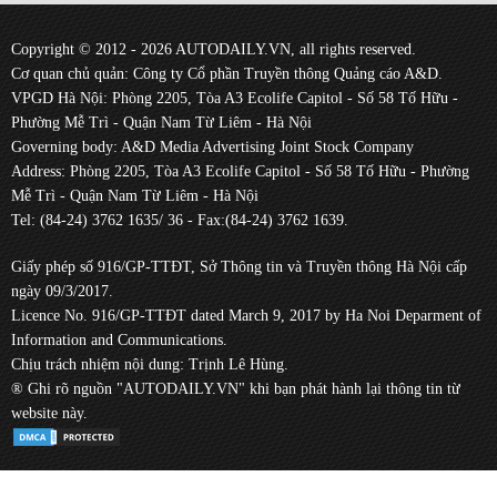
Copyright © 2012 - 2026 AUTODAILY.VN, all rights reserved.
Cơ quan chủ quản: Công ty Cổ phần Truyền thông Quảng cáo A&D.
VPGD Hà Nội: Phòng 2205, Tòa A3 Ecolife Capitol - Số 58 Tố Hữu -
Phường Mễ Trì - Quận Nam Từ Liêm - Hà Nội
Governing body: A&D Media Advertising Joint Stock Company
Address: Phòng 2205, Tòa A3 Ecolife Capitol - Số 58 Tố Hữu - Phường
Mễ Trì - Quận Nam Từ Liêm - Hà Nội
Tel: (84-24) 3762 1635/ 36 - Fax:(84-24) 3762 1639.
Giấy phép số 916/GP-TTĐT, Sở Thông tin và Truyền thông Hà Nội cấp
ngày 09/3/2017.
Licence No. 916/GP-TTĐT dated March 9, 2017 by Ha Noi Deparment of
Information and Communications.
Chịu trách nhiệm nội dung: Trịnh Lê Hùng.
® Ghi rõ nguồn "AUTODAILY.VN" khi bạn phát hành lại thông tin từ
website này.