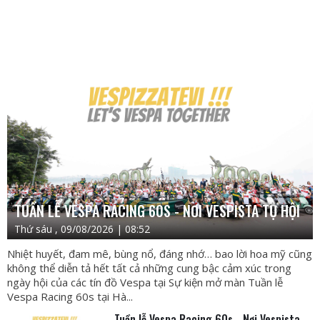
TUẦN LỄ VESPA RACING 60S - NƠI VESPISTA TỤ HỘI
Thứ sáu , 09/08/2026 | 08:52
Nhiệt huyết, đam mê, bùng nổ, đáng nhớ… bao lời hoa mỹ cũng
không thể diễn tả hết tất cả những cung bậc cảm xúc trong
ngày hội của các tín đồ Vespa tại Sự kiện mở màn Tuần lễ
Vespa Racing 60s tại Hà...
Tuần lễ Vespa Racing 60s - Nơi Vespista