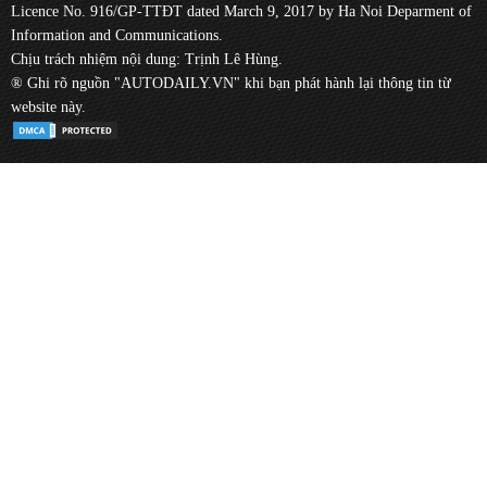
Licence No. 916/GP-TTĐT dated March 9, 2017 by Ha Noi Deparment of
Information and Communications.
Chịu trách nhiệm nội dung: Trịnh Lê Hùng.
® Ghi rõ nguồn "AUTODAILY.VN" khi bạn phát hành lại thông tin từ
website này.