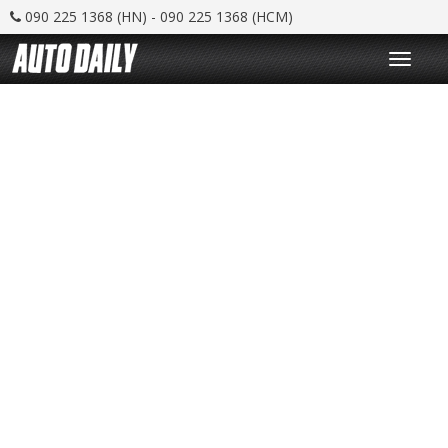
090 225 1368 (HN) - 090 225 1368 (HCM)
T
o
g
g
l
e
n
a
v
i
g
a
t
i
o
n