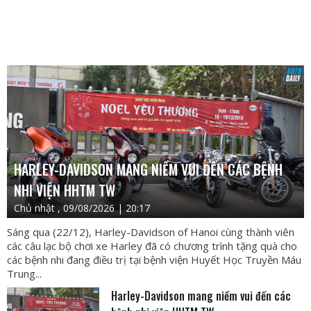
HARLEY-DAVIDSON MANG NIỀM VUI ĐẾN CÁC BỆNH
NHI VIỆN HHTM TW
Chủ nhật , 09/08/2026 | 20:17
Sáng qua (22/12), Harley-Davidson of Hanoi cùng thành viên
các câu lạc bộ chơi xe Harley đã có chương trình tặng quà cho
các bệnh nhi đang điều trị tại bệnh viện Huyết Học Truyền Máu
Trung...
Harley-Davidson mang niềm vui đến các