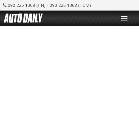
090 225 1368 (HN) - 090 225 1368 (HCM)
T
o
g
g
l
e
n
a
v
i
g
a
t
i
o
n