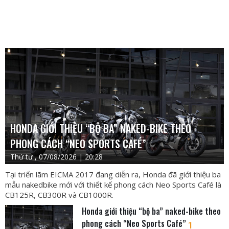
HONDA GIỚI THIỆU “BỘ BA” NAKED-BIKE THEO
PHONG CÁCH “NEO SPORTS CAFÉ”
Thứ tư , 07/08/2026 | 20:28
Tại triển lãm EICMA 2017 đang diễn ra, Honda đã giới thiệu ba
mẫu nakedbike mới với thiết kế phong cách Neo Sports Café là
CB125R, CB300R và CB1000R.
Honda giới thiệu “bộ ba” naked-bike theo
phong cách “Neo Sports Café”
1