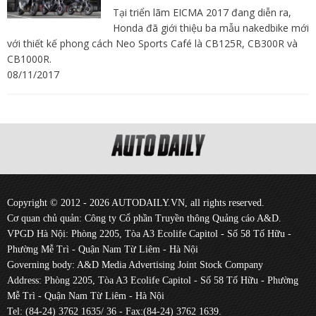
Tại triển lãm EICMA 2017 đang diễn ra,
Honda đã giới thiệu ba mẫu nakedbike mới
với thiết kế phong cách Neo Sports Café là CB125R, CB300R và
CB1000R.
08/11/2017
Copyright © 2012 - 2026 AUTODAILY.VN, all rights reserved.
Cơ quan chủ quản: Công ty Cổ phần Truyền thông Quảng cáo A&D.
VPGD Hà Nội: Phòng 2205, Tòa A3 Ecolife Capitol - Số 58 Tố Hữu -
Phường Mễ Trì - Quận Nam Từ Liêm - Hà Nội
Governing body: A&D Media Advertising Joint Stock Company
Address: Phòng 2205, Tòa A3 Ecolife Capitol - Số 58 Tố Hữu - Phường
Mễ Trì - Quận Nam Từ Liêm - Hà Nội
Tel: (84-24) 3762 1635/ 36 - Fax:(84-24) 3762 1639.