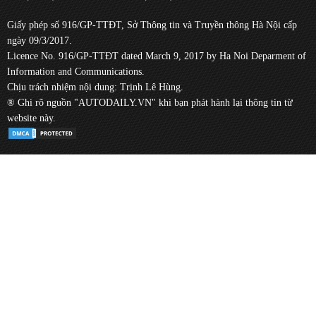
Giấy phép số 916/GP-TTĐT, Sở Thông tin và Truyền thông Hà Nội cấp
ngày 09/3/2017.
Licence No. 916/GP-TTĐT dated March 9, 2017 by Ha Noi Deparment of
Information and Communications.
Chịu trách nhiệm nội dung: Trịnh Lê Hùng.
® Ghi rõ nguồn "AUTODAILY.VN" khi bạn phát hành lại thông tin từ
website này.