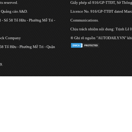
s reserved.
Giấy phép số 916/GP-TTĐT, Sở Thông 
g Quảng cáo A&D.
Licence No. 916/GP-TTĐT dated March
 - Số 58 Tố Hữu - Phường Mễ Trì -
Communications.
Chịu trách nhiệm nội dung: Trịnh Lê 
tock Company
® Ghi rõ nguồn "AUTODAILY.VN" khi bạ
 58 Tố Hữu - Phường Mễ Trì - Quận
9.