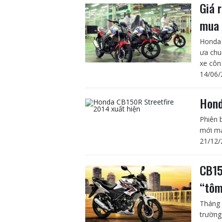
Giá 
mua 
Honda 
ưa chu
xe côn 
14/06/
Hond
Phiên 
mới ma
21/12/
CB15
“tôm
Tháng 
trường