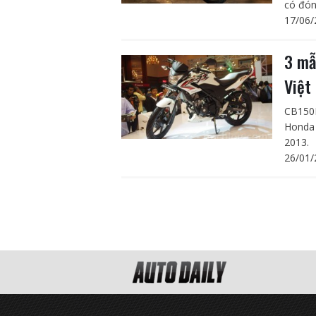
có đón
17/06/
3 mẫ
Việ
CB150R
Honda 
2013.
26/01/