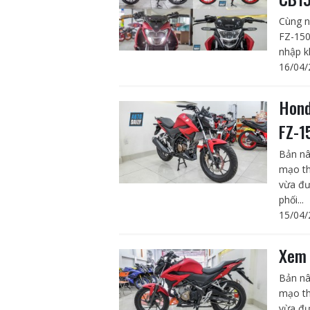
Cùng n
FZ-150
nhập kh
16/04/
Hond
FZ-1
Bản nâ
mạo th
vừa đư
phối...
15/04/
Xem 
Bản nâ
mạo th
vừa đư