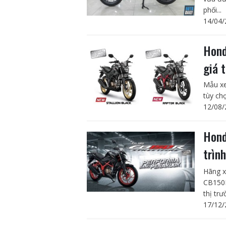
phối...
14/04/
Hond
giá 
Mẫu xe
tùy ch
12/08/
Hond
trìn
Hãng x
CB150R
thị trư
17/12/