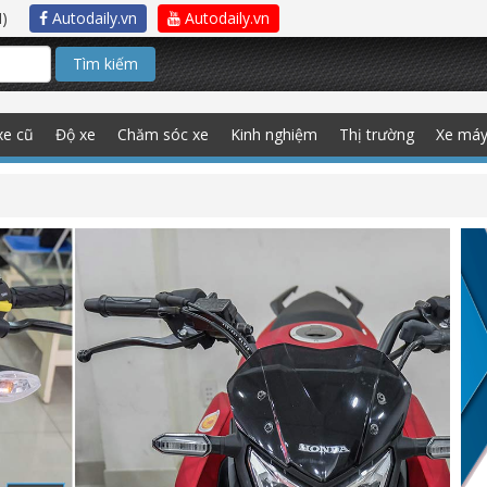
)
Autodaily.vn
Autodaily.vn
Tìm kiếm
xe cũ
Độ xe
Chăm sóc xe
Kinh nghiệm
Thị trường
Xe má