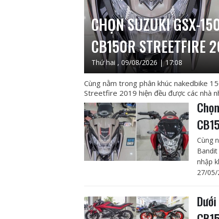
CHỌN SUZUKI GSX-15
CB150R STREETFIRE 2
Thứ hai , 09/08/2026 | 17:08
Cùng nằm trong phân khúc nakedbike 15
Streetfire 2019 hiện đều được các nhà nh
Chọn
CB15
Cùng n
Bandit
nhập kh
27/05/
Dưới
CB15