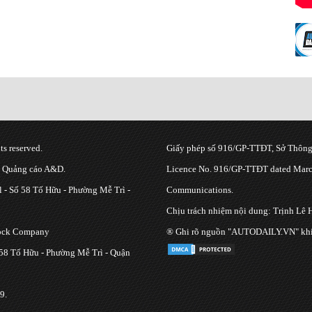
s reserved.
Giấy phép số 916/GP-TTĐT, Sở Thông 
g Quảng cáo A&D.
Licence No. 916/GP-TTĐT dated March
 - Số 58 Tố Hữu - Phường Mễ Trì -
Communications.
Chịu trách nhiệm nội dung: Trịnh Lê 
tock Company
® Ghi rõ nguồn "AUTODAILY.VN" khi bạ
 58 Tố Hữu - Phường Mễ Trì - Quận
9.