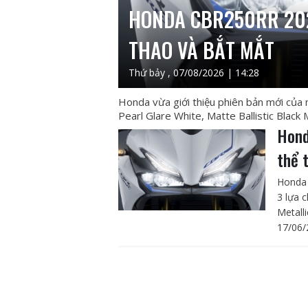
HONDA CBR250RR 202
THAO VÀ BẮT MẮT
Thứ bảy , 07/08/2026 | 14:28
Honda vừa giới thiệu phiên bản mới của
Pearl Glare White, Matte Ballistic Black 
Hond
thể 
Honda 
3 lựa 
Metalli
17/06/