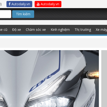
)
Autodaily.vn
Autodaily.vn
Tìm kiếm
xe cũ
Độ xe
Chăm sóc xe
Kinh nghiệm
Thị trường
Xe má