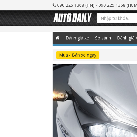
090 225 1368 (HN) - 090 225 1368 (HCM
Đánh giá xe
So sánh
Đánh giá 
Mua - Bán xe ngay