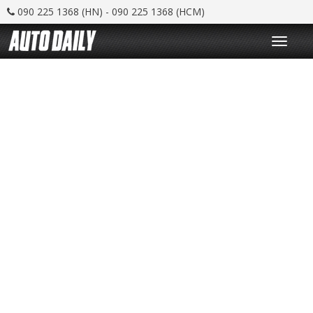
090 225 1368 (HN) - 090 225 1368 (HCM)
T
o
g
g
l
e
n
a
v
i
g
a
t
i
o
n