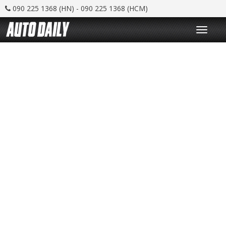
090 225 1368 (HN) - 090 225 1368 (HCM)
T
o
g
g
l
e
n
a
v
i
g
a
t
i
o
n