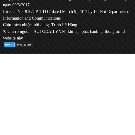
ngày 09/3/2017.
Licence No. 916/GP-TTĐT dated March 9, 2017 by Ha Noi Deparment of
Information and Communications.
Chịu trách nhiệm nội dung: Trịnh Lê Hùng.
® Ghi rõ nguồn "AUTODAILY.VN" khi bạn phát hành lại thông tin từ
website này.