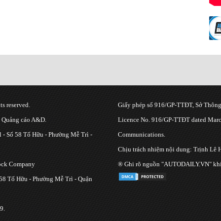
s reserved.
Giấy phép số 916/GP-TTĐT, Sở Thông 
g Quảng cáo A&D.
Licence No. 916/GP-TTĐT dated March
 - Số 58 Tố Hữu - Phường Mễ Trì -
Communications.
Chịu trách nhiệm nội dung: Trịnh Lê 
tock Company
® Ghi rõ nguồn "AUTODAILY.VN" khi bạ
 58 Tố Hữu - Phường Mễ Trì - Quận
9.