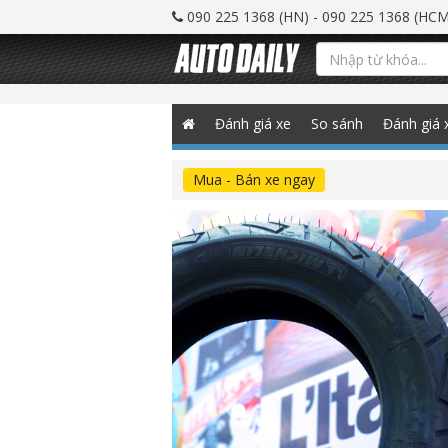
090 225 1368 (HN) - 090 225 1368 (HCM
Đánh giá xe
So sánh
Đánh giá 
Mua - Bán xe ngay