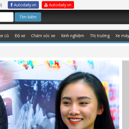
)
Autodaily.vn
Autodaily.vn
Tìm kiếm
xe cũ
Độ xe
Chăm sóc xe
Kinh nghiệm
Thị trường
Xe má