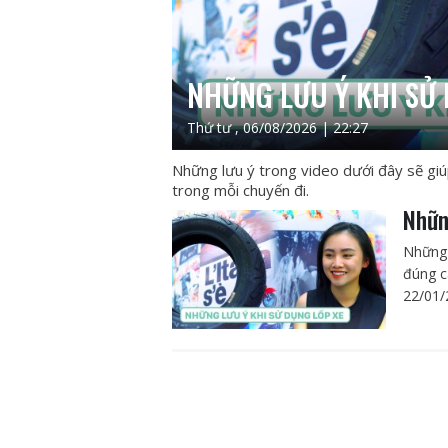
NHỮNG LƯU Ý KHI SỬ 
Thứ tư , 06/08/2026 | 22:27
Những lưu ý trong video dưới đây sẽ gi
trong mỗi chuyến đi.
Nhữn
Những 
đúng c
22/01/