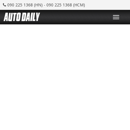
090 225 1368 (HN) - 090 225 1368 (HCM)
T
o
g
g
l
e
n
a
v
i
g
a
t
i
o
n