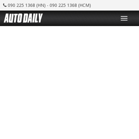
090 225 1368 (HN) - 090 225 1368 (HCM)
T
o
g
g
l
e
n
a
v
i
g
a
t
i
o
n