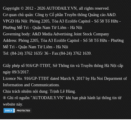
Copyright © 2012 - 2026 AUTODAILY.VN, all rights reserved.
Cơ quan chủ quản: Công ty Cổ phần Truyền thông Quảng cáo A&D.
VPGD Hà Nội: Phòng 2205, Tòa A3 Ecolife Capitol - Số 58 Tố Hữu -
Phường Mễ Trì - Quận Nam Từ Liêm - Hà Nội
Governing body: A&D Media Advertising Joint Stock Company
Address: Phòng 2205, Tòa A3 Ecolife Capitol - Số 58 Tố Hữu - Phường
Mễ Trì - Quận Nam Từ Liêm - Hà Nội
Tel: (84-24) 3762 1635/ 36 - Fax:(84-24) 3762 1639.
Giấy phép số 916/GP-TTĐT, Sở Thông tin và Truyền thông Hà Nội cấp
ngày 09/3/2017.
Licence No. 916/GP-TTĐT dated March 9, 2017 by Ha Noi Deparment of
Information and Communications.
Chịu trách nhiệm nội dung: Trịnh Lê Hùng.
® Ghi rõ nguồn "AUTODAILY.VN" khi bạn phát hành lại thông tin từ
website này.