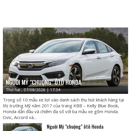
NGƯỜI MỸ "CHUỘNG" ÔTÔ HONDA
Thứ hai , 07/08/2026 | 17:34
Trong số 10 mẫu xe lọt vào danh sách thu hút khách hàng tại
thị trường Mỹ năm 2017 của trang KBB – Kelly Blue Book,
Honda dẫn đầu và chiếm đa số với ba mẫu xe gồm Honda
Civic, Accord và...
Người Mỹ "chuộng" ôtô Honda