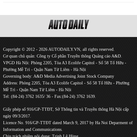
Copyright © 2012 - 2026 AUTODAILY.VN, all rights reserved.
Cơ quan chủ quản: Công ty Cổ phần Truyền thông Quảng cáo A&D.
VPGD Hà Nội: Phòng 2205, Tòa A3 Ecolife Capitol - Số 58 Tố Hữu -
Phường Mễ Trì - Quận Nam Từ Liêm - Hà Nội
Governing body: A&D Media Advertising Joint Stock Company
Address: Phòng 2205, Tòa A3 Ecolife Capitol - Số 58 Tố Hữu - Phường
Mễ Trì - Quận Nam Từ Liêm - Hà Nội
Tel: (84-24) 3762 1635/ 36 - Fax:(84-24) 3762 1639.
Giấy phép số 916/GP-TTĐT, Sở Thông tin và Truyền thông Hà Nội cấp
ngày 09/3/2017.
Licence No. 916/GP-TTĐT dated March 9, 2017 by Ha Noi Deparment of
Information and Communications.
Chịu trách nhiệm nội dung: Trịnh Lê Hùng.