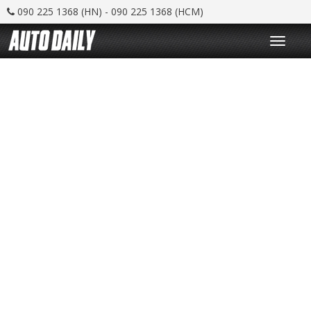
090 225 1368 (HN) - 090 225 1368 (HCM)
T
o
g
g
l
e
n
a
v
i
g
a
t
i
o
n