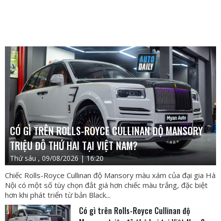
CÓ GÌ TRÊN ROLLS-ROYCE CULLINAN ĐỘ MANSORY
TRIỆU ĐÔ THỨ HAI TẠI VIỆT NAM?
Thứ sáu , 09/08/2026 | 16:20
Chiếc Rolls-Royce Cullinan độ Mansory màu xám của đại gia Hà
Nội có một số tùy chọn đắt giá hơn chiếc màu trắng, đặc biệt
hơn khi phát triển từ bản Black...
Có gì trên Rolls-Royce Cullinan độ