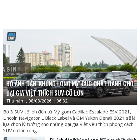
BỘ ẢNH DÀN 'KHỦNG LONG MỸ' CỰC CHẤT DÀNH CHO
ĐẠI GIA VIỆT THÍCH SUV CỠ LỚN
Thứ năm , 08/08/2026 | 06:32
Bộ 3 SUV cỡ lớn đến từ Mỹ gồm Cadillac Escalade ESV 2021,
Lincoln Navigator L Black Label và GM Yukon Denali 2021 sẽ là
lựa chọn lý tưởng cho những đại gia Việt yêu thích phong cách
SUV cỡ lớn rộng...