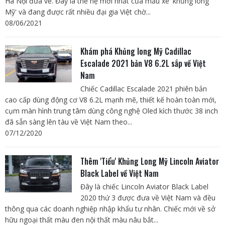
Hà Nội đưa về. Đây là thế hệ mới nhất của mẫu xe 'khủng long
Mỹ' và đang được rất nhiều đại gia Việt chờ...
08/06/2021
Khám phá Khủng long Mỹ Cadillac
Escalade 2021 bản V8 6.2L sắp về Việt
Nam
Chiếc Cadillac Escalade 2021 phiên bản
cao cấp dùng động cơ V8 6.2L mạnh mẽ, thiết kế hoàn toàn mới,
cụm màn hình trung tâm dùng công nghệ Oled kích thước 38 inch
đã sẵn sàng lên tàu về Việt Nam theo...
07/12/2020
Thêm 'Tiểu' Khủng Long Mỹ Lincoln Aviator
Black Label về Việt Nam
Đây là chiếc Lincoln Aviator Black Label
2020 thứ 3 được đưa về Việt Nam và đều
thông qua các doanh nghiệp nhập khẩu tư nhân. Chiếc mới về sở
hữu ngoại thất màu đen nội thất màu nâu bắt...