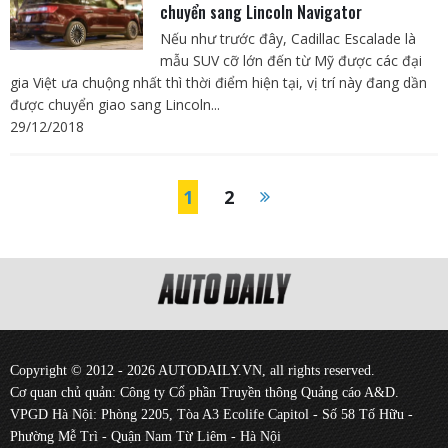
chuyển sang Lincoln Navigator
Nếu như trước đây, Cadillac Escalade là
mẫu SUV cỡ lớn đến từ Mỹ được các đại
gia Việt ưa chuộng nhất thì thời điểm hiện tại, vị trí này đang dần
được chuyển giao sang Lincoln...
29/12/2018
1
2
Copyright © 2012 - 2026 AUTODAILY.VN, all rights reserved.
Cơ quan chủ quản: Công ty Cổ phần Truyền thông Quảng cáo A&D.
VPGD Hà Nội: Phòng 2205, Tòa A3 Ecolife Capitol - Số 58 Tố Hữu -
Phường Mễ Trì - Quận Nam Từ Liêm - Hà Nội