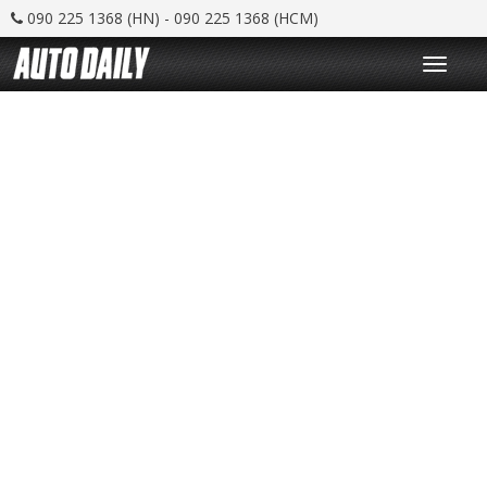
090 225 1368 (HN) - 090 225 1368 (HCM)
T
o
g
g
l
e
n
a
v
i
g
a
t
i
o
n