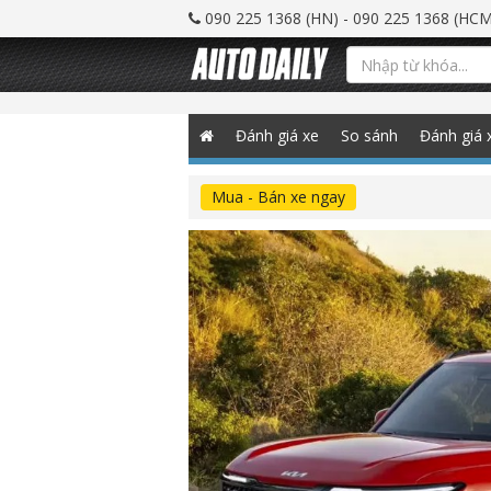
090 225 1368 (HN) - 090 225 1368 (HCM
Đánh giá xe
So sánh
Đánh giá 
Mua - Bán xe ngay