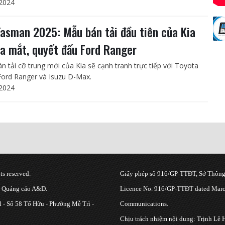
2024
Tasman 2025: Mẫu bán tải đầu tiên của Kia
ra mắt, quyết đấu Ford Ranger
n tải cỡ trung mới của Kia sẽ cạnh tranh trực tiếp với Toyota
 Ford Ranger và Isuzu D-Max.
2024
s reserved.
Giấy phép số 916/GP-TTĐT, Sở Thông 
g Quảng cáo A&D.
Licence No. 916/GP-TTĐT dated March
 - Số 58 Tố Hữu - Phường Mễ Trì -
Communications.
Chịu trách nhiệm nội dung: Trịnh Lê 