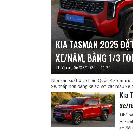
KIA TASMAN 2025 ĐẶ
XE/NĂM, BẰNG 1/3 F
Thứ hai , 06/08/2026 | 11:26
Nhà sản xuất ô tô Hàn Quốc Kia đặt mục
xe, thấp hơn đáng kể so với các mẫu xe 
Kia 
xe/n
Nhà sả
Austra
xe đối