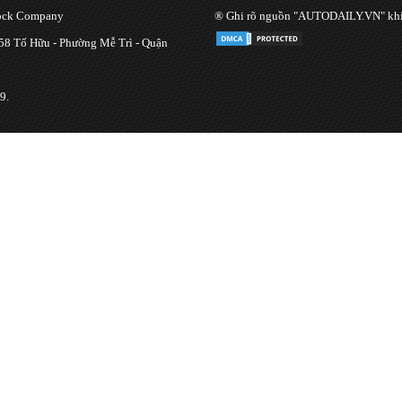
tock Company
® Ghi rõ nguồn "AUTODAILY.VN" khi bạ
 58 Tố Hữu - Phường Mễ Trì - Quận
9.