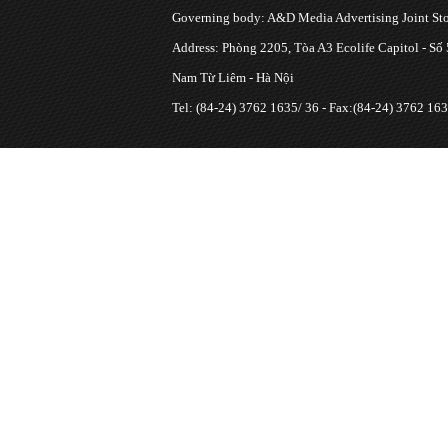
Governing body: A&D Media Advertising Joint S
Address: Phòng 2205, Tòa A3 Ecolife Capitol - Số
Nam Từ Liêm - Hà Nội
Tel: (84-24) 3762 1635/ 36 - Fax:(84-24) 3762 163