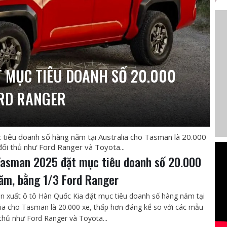
T MỤC TIÊU DOANH SỐ 20.000
ORD RANGER
 tiêu doanh số hàng năm tại Australia cho Tasman là 20.000
đối thủ như Ford Ranger và Toyota...
Tasman 2025 đặt mục tiêu doanh số 20.000
ăm, bằng 1/3 Ford Ranger
n xuất ô tô Hàn Quốc Kia đặt mục tiêu doanh số hàng năm tại
lia cho Tasman là 20.000 xe, thấp hơn đáng kể so với các mẫu
 thủ như Ford Ranger và Toyota...