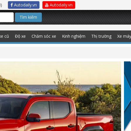
)
Autodaily.vn
Autodaily.vn
Tìm kiếm
xe cũ
Độ xe
Chăm sóc xe
Kinh nghiệm
Thị trường
Xe má