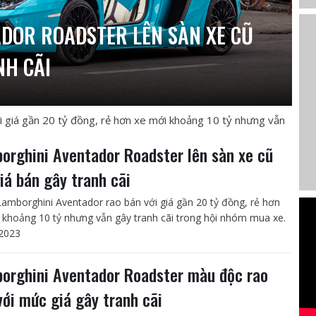
DOR ROADSTER LÊN SÀN XE CŨ
NH CÃI
i giá gần 20 tỷ đồng, rẻ hơn xe mới khoảng 10 tỷ nhưng vẫn
orghini Aventador Roadster lên sàn xe cũ
giá bán gây tranh cãi
Lamborghini Aventador rao bán với giá gần 20 tỷ đồng, rẻ hơn
 khoảng 10 tỷ nhưng vẫn gây tranh cãi trong hội nhóm mua xe.
2023
orghini Aventador Roadster màu độc rao
với mức giá gây tranh cãi