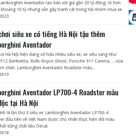
Lamborghini Aventador rao bán với giá gần 20 tỷ đồng, rẻ hơn
 khoảng 10 tỷ nhưng vẫn gây tranh cãi trong hội nhóm mua xe.
2023
chơi siêu xe có tiếng Hà Nội tậu thêm
orghini Aventador
ơi Hà Nội hiện đang sở hữu nhiều siêu xe, xe siêu sang như
 F12 Berlinetta, Rolls-Royce Ghost, Porsche 911 Carerra, ... vừa
êm chiếc Lamborghini Aventador Roadster màu...
2019
orghini Aventador LP700-4 Roadster màu
độc tại Hà Nội
ính là lần thứ 3 siêu xe Lamborghini Aventador LP700-4
er đầu tiên về Việt Nam được chủ nhân thực hiện đổi màu
hất bằng chất liệu Decal.
2018