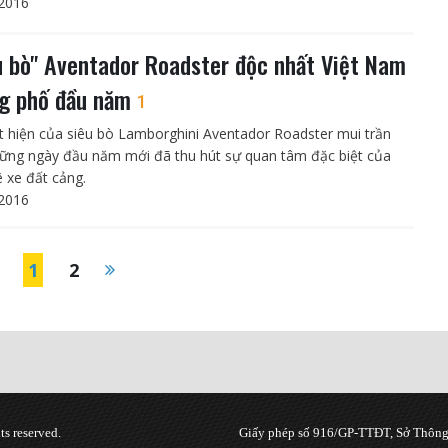
2016
u bò" Aventador Roadster độc nhất Việt Nam
g phố đầu năm
1
t hiện của siêu bò Lamborghini Aventador Roadster mui trần
ững ngày đầu năm mới đã thu hút sự quan tâm đặc biệt của
ê xe đất cảng.
2016
1
2
s reserved.
Giấy phép số 916/GP-TTĐT, Sở Thông 