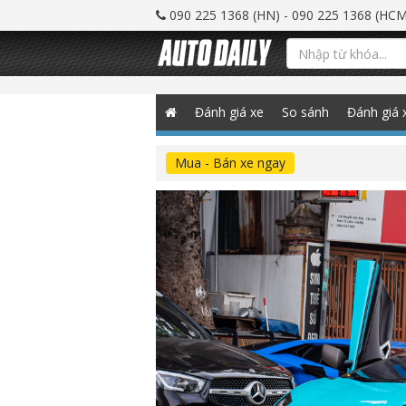
090 225 1368 (HN) - 090 225 1368 (HCM
Đánh giá xe
So sánh
Đánh giá 
Mua - Bán xe ngay