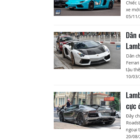
Chiếc 
xe mới
05/11/
Dân 
Lamb
Dân ch
Ferrari
tậu th
10/03/
Lamb
cực 
Đây ch
Roadst
ngoại t
20/08/