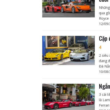
Những 
qua gồ
Royce 
12/09/
Cặp 
4
2 siêu
đang đ
Đà Nẵ
10/08/
Ngắm
3 cái 
là Lam
Ferrar