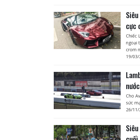
Siêu
cực 
Chiếc 
ngoại 
crom m
19/03/
Lamb
nước
Cho Av
sức mạ
26/11/
Siêu
cuối