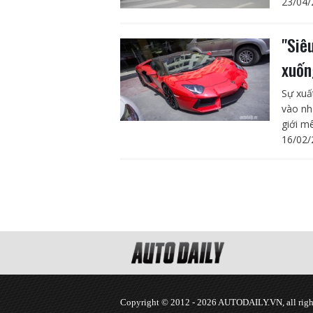
23/04/
"Siê
xuốn
Sự xuấ
vào nh
giới m
16/02/
Copyright © 2012 - 2026 AUTODAILY.VN, all right