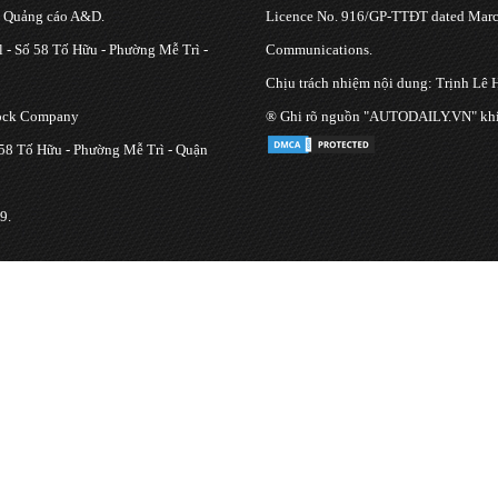
g Quảng cáo A&D.
Licence No. 916/GP-TTĐT dated March
 - Số 58 Tố Hữu - Phường Mễ Trì -
Communications.
Chịu trách nhiệm nội dung: Trịnh Lê 
tock Company
® Ghi rõ nguồn "AUTODAILY.VN" khi bạ
 58 Tố Hữu - Phường Mễ Trì - Quận
9.