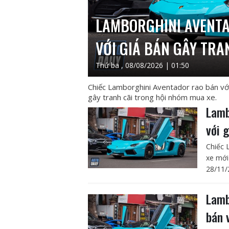
LAMBORGHINI AVENTA
VỚI GIÁ BÁN GÂY TRA
Thứ ba , 08/08/2026 | 01:50
Chiếc Lamborghini Aventador rao bán vớ
gây tranh cãi trong hội nhóm mua xe.
Lamb
với 
Chiếc 
xe mới
28/11/
Lamb
bán 