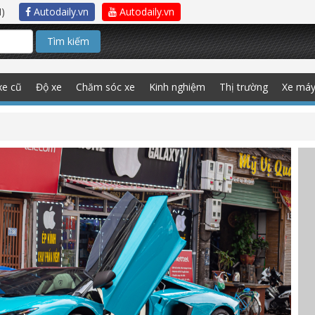
)
Autodaily.vn
Autodaily.vn
Tìm kiếm
xe cũ
Độ xe
Chăm sóc xe
Kinh nghiệm
Thị trường
Xe má