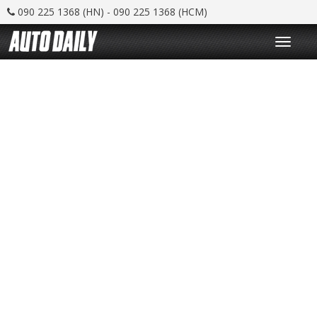
090 225 1368 (HN) - 090 225 1368 (HCM)
T
o
g
g
l
e
n
a
v
i
g
a
t
i
o
n