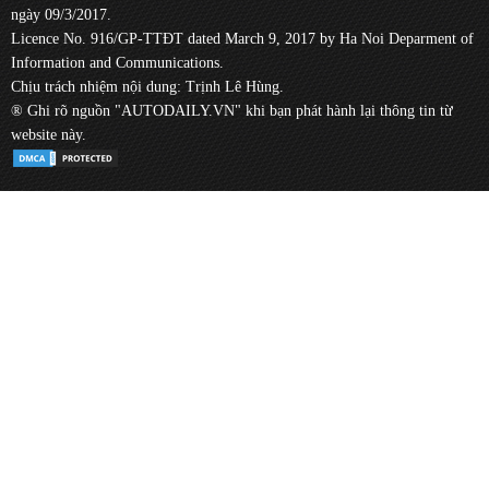
ngày 09/3/2017.
Licence No. 916/GP-TTĐT dated March 9, 2017 by Ha Noi Deparment of
Information and Communications.
Chịu trách nhiệm nội dung: Trịnh Lê Hùng.
® Ghi rõ nguồn "AUTODAILY.VN" khi bạn phát hành lại thông tin từ
website này.