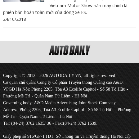
Vietnam Motor Show năm nay chính là
phiên bản hoàn toàn mới của dòng xe ES.
24/10/2018
Copyright © 2012 - 2026 AUTODAILY.VN, all rights reserved.
Cơ quan chủ quản: Công ty Cổ phần Truyền thông Quảng cáo A&D.
VPGD Hà Nội: Phòng 2205, Tòa A3 Ecolife Capitol - Số 58 Tố Hữu -
Phường Mễ Trì - Quận Nam Từ Liêm - Hà Nội
Governing body: A&D Media Advertising Joint Stock Company
Address: Phòng 2205, Tòa A3 Ecolife Capitol - Số 58 Tố Hữu - Phường
Mễ Trì - Quận Nam Từ Liêm - Hà Nội
Tel: (84-24) 3762 1635/ 36 - Fax:(84-24) 3762 1639.
Giấy phép số 916/GP-TTĐT, Sở Thông tin và Truyền thông Hà Nội cấp