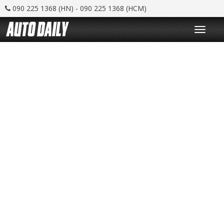
090 225 1368 (HN) - 090 225 1368 (HCM)
T
o
g
g
l
e
n
a
v
i
g
a
t
i
o
n