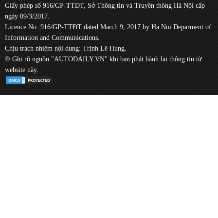
Giấy phép số 916/GP-TTĐT, Sở Thông tin và Truyền thông Hà Nội cấp
ngày 09/3/2017.
Licence No. 916/GP-TTĐT dated March 9, 2017 by Ha Noi Deparment of
Information and Communications.
Chịu trách nhiệm nội dung: Trịnh Lê Hùng.
® Ghi rõ nguồn "AUTODAILY.VN" khi bạn phát hành lại thông tin từ
website này.