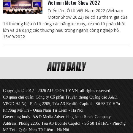
Vietnam Motor Show 2022
Triển lãm Ô tô Việt Nam 2022 (Vietnam
Motor Show 2022) sẽ có sự tham gia của
14 thương hiệu ô tô cùng các hãng xe máy, xe mô tô phân khối
lớn và đa dạng các thương hiệu trong ngành công nghiệp hỗ...
15/09/2022
Copyright © 2012 - 2026 AUTODAILY.VN, all rights reserved.
Cơ quan chủ quản: Công ty Cổ phần Truyền thông Quảng cáo A&D.
VPGD Hà Nội: Phòng 2205, Tòa A3 Ecolife Capitol - Số 58 Tố Hữu -
Phường Mễ Trì - Quận Nam Từ Liêm - Hà Nội
Governing body: A&D Media Advertising Joint Stock Company
Address: Phòng 2205, Tòa A3 Ecolife Capitol - Số 58 Tố Hữu - Phường
Mễ Trì - Quận Nam Từ Liêm - Hà Nội