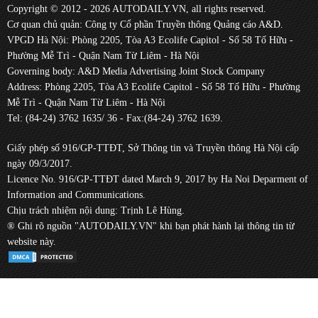
Copyright © 2012 - 2026 AUTODAILY.VN, all rights reserved.
Cơ quan chủ quản: Công ty Cổ phần Truyền thông Quảng cáo A&D.
VPGD Hà Nội: Phòng 2205, Tòa A3 Ecolife Capitol - Số 58 Tố Hữu -
Phường Mễ Trì - Quận Nam Từ Liêm - Hà Nội
Governing body: A&D Media Advertising Joint Stock Company
Address: Phòng 2205, Tòa A3 Ecolife Capitol - Số 58 Tố Hữu - Phường
Mễ Trì - Quận Nam Từ Liêm - Hà Nội
Tel: (84-24) 3762 1635/ 36 - Fax:(84-24) 3762 1639.
Giấy phép số 916/GP-TTĐT, Sở Thông tin và Truyền thông Hà Nội cấp
ngày 09/3/2017.
Licence No. 916/GP-TTĐT dated March 9, 2017 by Ha Noi Deparment of
Information and Communications.
Chịu trách nhiệm nội dung: Trịnh Lê Hùng.
® Ghi rõ nguồn "AUTODAILY.VN" khi bạn phát hành lại thông tin từ
website này.