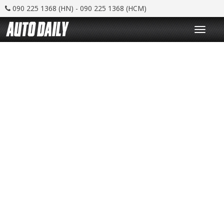
090 225 1368 (HN) - 090 225 1368 (HCM)
T
o
g
g
l
e
n
a
v
i
g
a
t
i
o
n