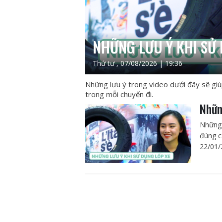
NHỮNG LƯU Ý KHI SỬ 
Thứ tư , 07/08/2026 | 19:36
Những lưu ý trong video dưới đây sẽ gi
trong mỗi chuyến đi.
Nhữn
Những 
đúng c
22/01/