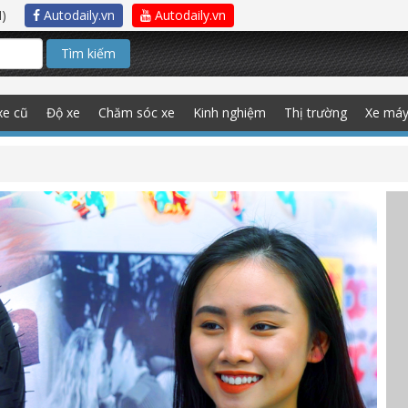
)
Autodaily.vn
Autodaily.vn
Tìm kiếm
xe cũ
Độ xe
Chăm sóc xe
Kinh nghiệm
Thị trường
Xe má