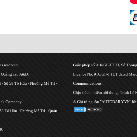
s reserved.
Giấy phép số 916/GP-TTĐT, Sở Thông 
g Quảng cáo A&D.
Licence No. 916/GP-TTĐT dated March
 - Số 58 Tố Hữu - Phường Mễ Trì -
Communications.
Chịu trách nhiệm nội dung: Trịnh Lê 
tock Company
® Ghi rõ nguồn "AUTODAILY.VN" khi bạ
 58 Tố Hữu - Phường Mễ Trì - Quận
9.