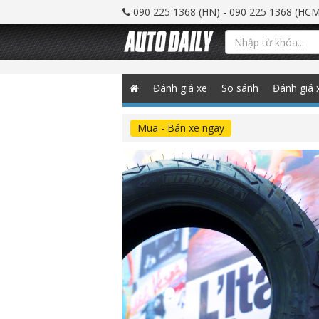
090 225 1368 (HN) - 090 225 1368 (HCM
Đánh giá xe
So sánh
Đánh giá 
Mua - Bán xe ngay