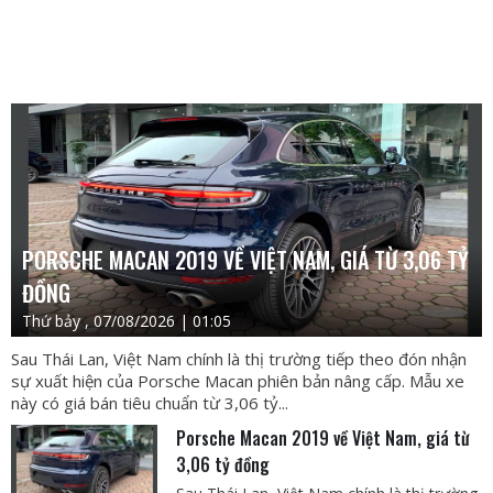
PORSCHE MACAN 2019 VỀ VIỆT NAM, GIÁ TỪ 3,06 TỶ
ĐỒNG
Thứ bảy , 07/08/2026 | 01:05
Sau Thái Lan, Việt Nam chính là thị trường tiếp theo đón nhận
sự xuất hiện của Porsche Macan phiên bản nâng cấp. Mẫu xe
này có giá bán tiêu chuẩn từ 3,06 tỷ...
Porsche Macan 2019 về Việt Nam, giá từ
3,06 tỷ đồng