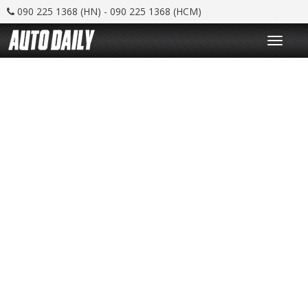
090 225 1368 (HN) - 090 225 1368 (HCM)
T
o
g
g
l
e
n
a
v
i
g
a
t
i
o
n