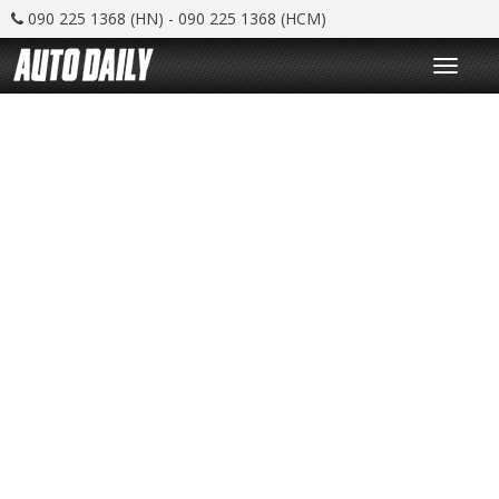
090 225 1368 (HN) - 090 225 1368 (HCM)
T
o
g
g
l
e
n
a
v
i
g
a
t
i
o
n