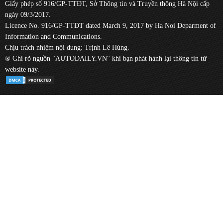
Giấy phép số 916/GP-TTĐT, Sở Thông tin và Truyền thông Hà Nội cấp
ngày 09/3/2017.
Licence No. 916/GP-TTĐT dated March 9, 2017 by Ha Noi Deparment of
Information and Communications.
Chịu trách nhiệm nội dung: Trịnh Lê Hùng.
® Ghi rõ nguồn "AUTODAILY.VN" khi bạn phát hành lại thông tin từ
website này.