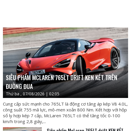
SIÊU PHẨM MCLAREN 765LT DRIFT KEN KÉT TRÊN
ĐƯỜNG ĐUA
Thứ ba , 07/08/2026 | 02:05
Cung cấp sức mạnh cho 765LT là động cơ tăng áp kép V8 4.0L,
công suất 755 mã lực, mô-men xoắn 800 Nm. Kết hợp với hộp
số ly hợp kép 7 cấp, McLaren 765LT có thể tăng tốc 0-100
km/h trong 2,8 giây,...
Siêu phẩm McLaren 765LT drift KEN KÉT