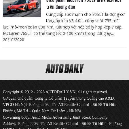
trên đường đua
Cung cấp sức mạnh cho 765LT là động cơ
tăng áp kép V8 4.0L, công suất 755 mã
lực, mô-men xoắn 800 Nm. Kết hợp với hộp số ly hợp kép 7 cấp,
McLaren 765LT có thể tăng tốc 0-100 km/h trong 2,8 giây,...
20/10/2020
Copyright © 2012 - 2026 AUTODAILY.VN, all rights reserved.
Cơ quan chủ quản: Công ty Cổ phần Truyền thông Quảng cáo A&D.
VPGD Hà Nội: Phòng 2205, Tòa A3 Ecolife Capitol - Số 58 Tố Hữu -
Phường Mễ Trì - Quận Nam Từ Liêm - Hà Nội
Governing body: A&D Media Advertising Joint Stock Company
Address: Phòng 2205, Tòa A3 Ecolife Capitol - Số 58 Tố Hữu - Phường