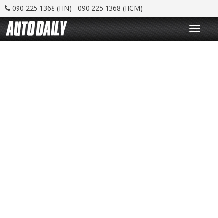
090 225 1368 (HN) - 090 225 1368 (HCM)
T
o
g
g
l
e
n
a
v
i
g
a
t
i
o
n