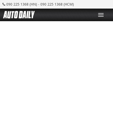
090 225 1368 (HN) - 090 225 1368 (HCM)
T
o
g
g
l
e
n
a
v
i
g
a
t
i
o
n