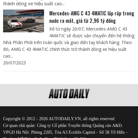
thành dòng xe hiệu suất cao...
Mercedes-AMG C 43 4MATIC lắp ráp trong
nước ra mắt, giá từ 2,96 tỷ đồng
Kể từ ngày 20/07, Mercedes-AMG C 43
4MATIC sẽ được vận chuyển đến hệ thống
Nhà Phân Phối trên toàn quốc và giao đến tay khách hàng. Theo
đó, AMG C 43 4MATIC chính thức trở thành dòng xe hiệu suất
cao...
20/07/2023
Copyright © 2012 - 2026 AUTODAILY.VN, all rights reserved.
Cơ quan chủ quản: Công ty Cổ phần Truyền thông Quảng cáo A&D.
VPGD Hà Nội: Phòng 2205, Tòa A3 Ecolife Capitol - Số 58 Tố Hữu -